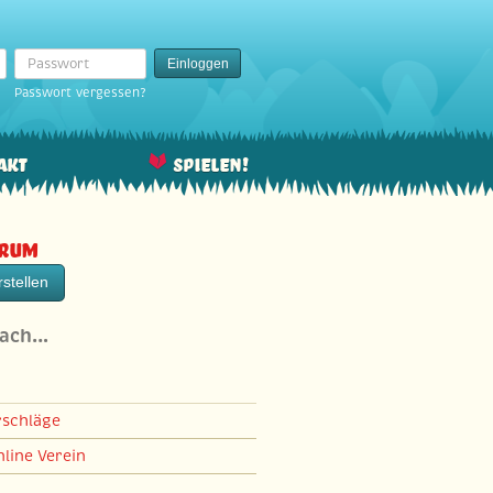
Passwort
Einloggen
Passwort vergessen?
akt
Spielen!
orum
stellen
nach…
rschläge
line Verein