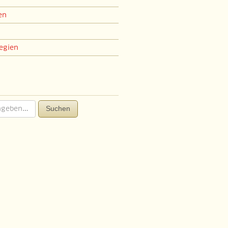
en
egien
Suchen