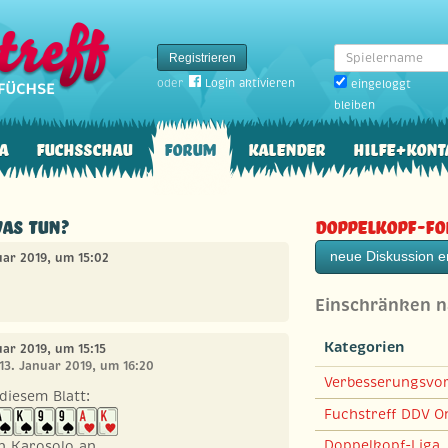
Spielername
Registrieren
oder
Login aktivieren
eingeloggt
bleiben
a
Fuchsschau
Forum
Kalender
Hilfe+Kont
Was tun?
Doppelkopf-F
neue Diskussion er
nuar 2019, um 15:02
Einschränken 
Kategorien
uar 2019, um 15:15
 13. Januar 2019, um 16:20
Verbesserungsvo
diesem Blatt:
Fuchstreff DDV On
Doppelkopf-Liga
in Karosolo an.