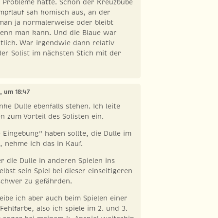
r Probleme hatte. Schon der Kreuzbube
mpflauf sah komisch aus, an der
man ja normalerweise oder bleibt
wenn man kann. Und die Blaue war
tlich. War irgendwie dann relativ
der Solist im nächsten Stich mit der
9, um 18:47
nke Dulle ebenfalls stehen. Ich leite
 zum Vorteil des Solisten ein.
ie Eingebung" haben sollte, die Dulle im
n, nehme ich das in Kauf.
er die Dulle in anderen Spielen ins
elbst sein Spiel bei dieser einseitigeren
schwer zu gefährden.
leibe ich aber auch beim Spielen einer
Fehlfarbe, also ich spiele im 2. und 3.