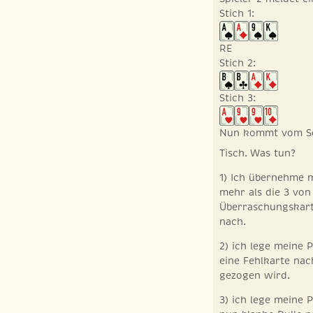
Stich 1:
RE
Stich 2:
Stich 3:
Nun kommt vom Sol
Tisch. Was tun?
1) Ich übernehme m
mehr als die 3 von
Überraschungskarte
nach.
2) ich lege meine P
eine Fehlkarte nac
gezogen wird.
3) ich lege meine 