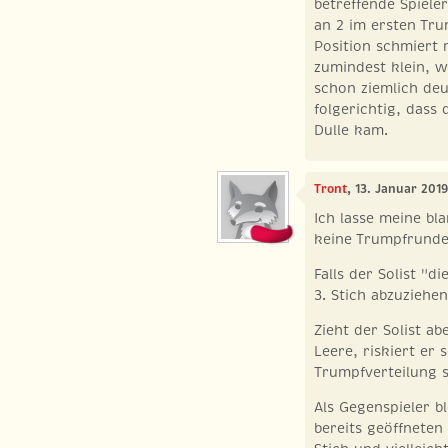
betreffende Spiele
an 2 im ersten Tru
Position schmiert 
zumindest klein, 
schon ziemlich deu
folgerichtig, dass 
Dulle kam.
Tront
, 13. Januar 201
Ich lasse meine bla
keine Trumpfrunden
Falls der Solist "d
3. Stich abzuziehe
Zieht der Solist ab
Leere, riskiert er s
Trumpfverteilung 
Als Gegenspieler b
bereits geöffneten 