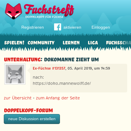
Registrieren
aktivieren
Einloggen
Spielen!
Community
Lernen
Liga
Fuchssch
Unterhaltung
: Dokomanne zieht um
Ex-Füchse #131357
, 05. April 2019, um 14:59
nach:
https://doko.mannewolff.de/
zur Übersicht
•
zum Anfang der Seite
Doppelkopf-Forum
neue Diskussion erstellen