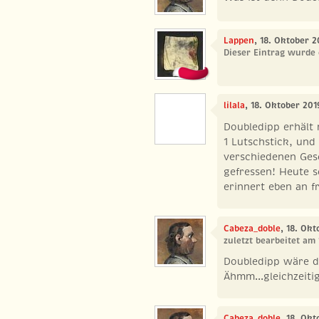
Lappen
, 18. Oktober 2
Dieser Eintrag wurde 
lilala
, 18. Oktober 201
Doubledipp erhält
1 Lutschstick, un
verschiedenen Ges
gefressen! Heute 
erinnert eben an f
Cabeza_doble
, 18. Okt
zuletzt bearbeitet am 
Doubledipp wäre da
Ähmm...gleichzeiti
Cabeza_doble
, 18. Okt