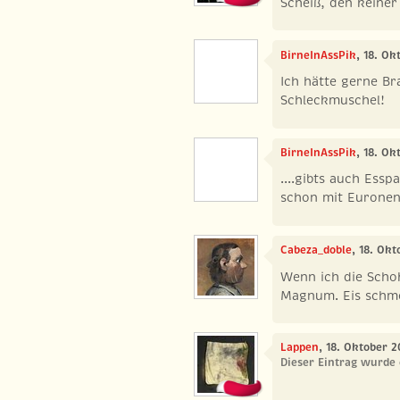
Scheiß, den keiner
BirneInAssPik
, 18. Ok
Ich hätte gerne Br
Schleckmuschel!
BirneInAssPik
, 18. Ok
....gibts auch Ess
schon mit Euronen
Cabeza_doble
, 18. Ok
Wenn ich die Scho
Magnum. Eis schme
Lappen
, 18. Oktober 
Dieser Eintrag wurde 