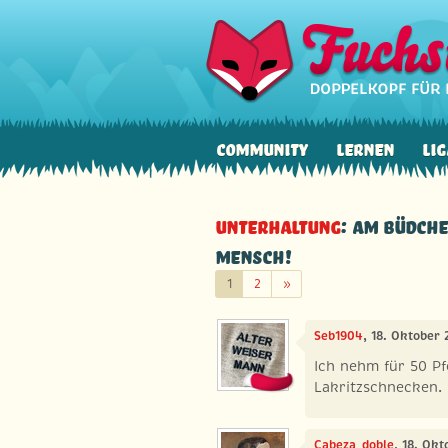
Community
Lernen
Lig
Unterhaltung
: Am Büdche
Mensch!
Weiter
1
2
»
Seb1904
, 18. Oktober 
Ich nehm für 50 Pf
Lakritzschnecken.
Cabeza_doble
, 18. Okt