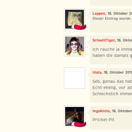
Lappen
, 18. Oktober 
Dieser Eintrag wurde 
SchwillTiger
, 18. Okt
Ich rauche ja imm
haben die damals 
lilala
, 18. Oktober 201
Seb, genau das hab
Echt ekelig, vor a
Schleckstick imme
IngoKnito
, 18. Oktobe
Prickel-Pit