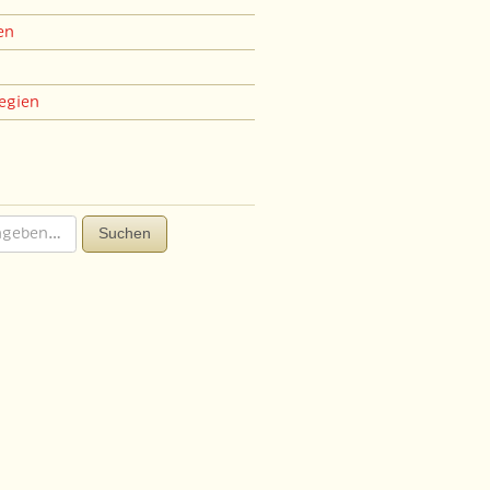
en
egien
Suchen