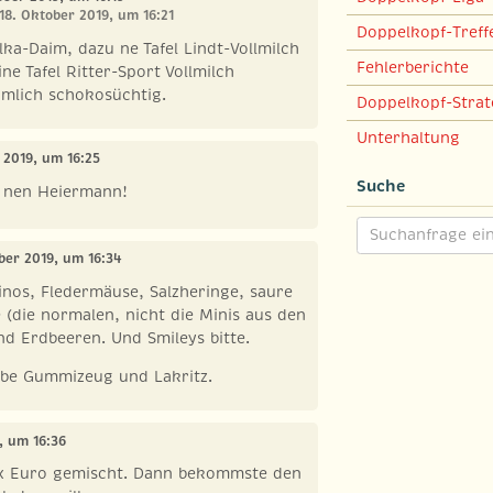
18. Oktober 2019, um 16:21
Doppelkopf-Treff
lka-Daim, dazu ne Tafel Lindt-Vollmilch
Fehlerberichte
ne Tafel Ritter-Sport Vollmilch
ämlich schokosüchtig.
Doppelkopf-Strat
Unterhaltung
r 2019, um 16:25
Suche
r nen Heiermann!
ober 2019, um 16:34
inos, Fledermäuse, Salzheringe, saure
(die normalen, nicht die Minis aus den
nd Erdbeeren. Und Smileys bitte.
iebe Gummizeug und Lakritz.
, um 16:36
r x Euro gemischt. Dann bekommste den