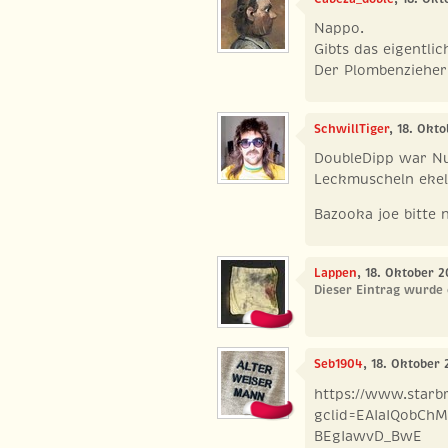
Nappo.
Gibts das eigentli
Der Plombenzieher 
SchwillTiger
, 18. Okt
DoubleDipp war Nu
Leckmuscheln ekel
Bazooka joe bitte 
Lappen
, 18. Oktober 2
Dieser Eintrag wurde 
Seb1904
, 18. Oktober 
https://www.starbr
gclid=EAIaIQobC
BEgIawvD_BwE