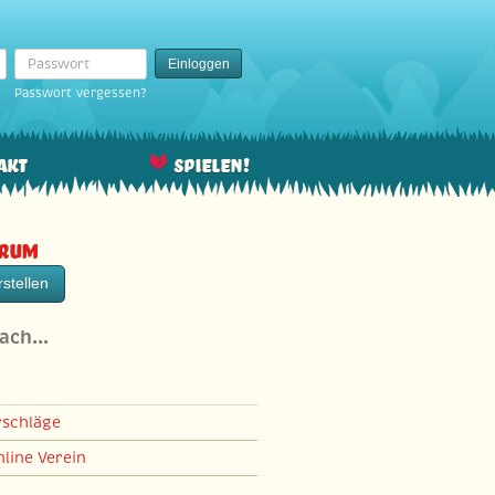
Passwort
Einloggen
Passwort vergessen?
akt
Spielen!
orum
stellen
nach…
rschläge
line Verein