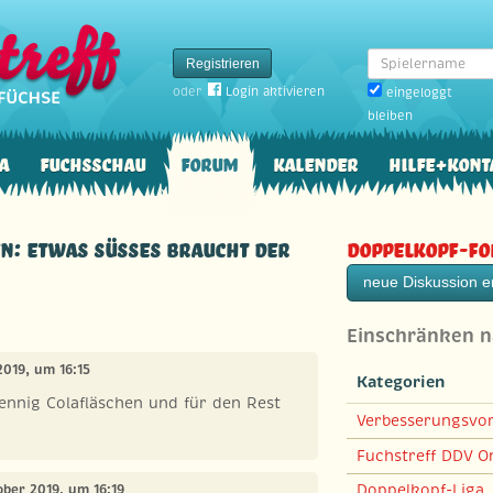
Spielername
Registrieren
oder
Login aktivieren
eingeloggt
bleiben
a
Fuchsschau
Forum
Kalender
Hilfe+Kont
n: etwas Süsses braucht der
Doppelkopf-F
neue Diskussion er
Einschränken 
2019, um 16:15
Kategorien
ennig Colafläschen und für den Rest
Verbesserungsvo
Fuchstreff DDV On
Doppelkopf-Liga
ober 2019, um 16:19