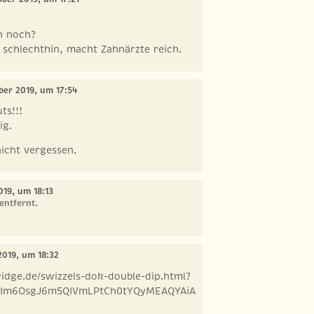
ch noch?
schlechthin, macht Zahnärzte reich.
ober 2019, um 17:54
ts!!!
ig.
nicht vergessen.
019, um 18:13
entfernt.
2019, um 18:32
idge.de/swizzels-dok-double-dip.html?
hMIm6OsgJ6m5QIVmLPtCh0tYQyMEAQYAiA