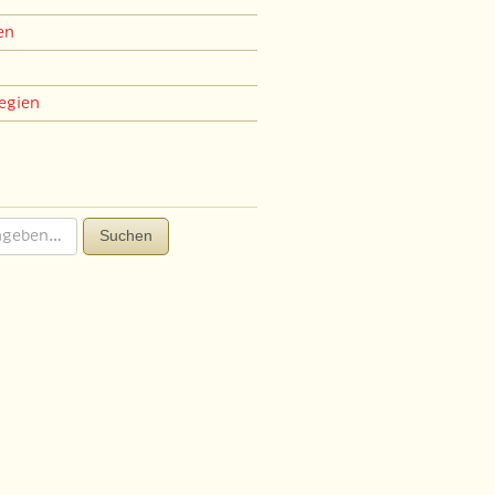
en
egien
Suchen