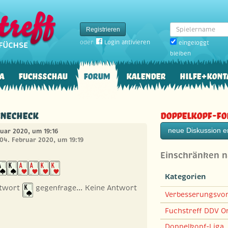
Spielername
Registrieren
oder
Login aktivieren
eingeloggt
bleiben
a
Fuchsschau
Forum
Kalender
Hilfe+Kont
Linecheck
Doppelkopf-F
neue Diskussion er
ruar 2020, um 19:16
 04. Februar 2020, um 19:19
Einschränken 
Kategorien
Antwort
gegenfrage... Keine Antwort
Verbesserungsvo
Fuchstreff DDV On
Doppelkopf-Liga