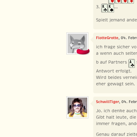
3.
...
Spielt jemand ande
FlotteGrotte
, 04. Feb
ich frage sicher 
a wenn auch selte
b auf Partners
Antwort erfolgt.
Wird beides verne
eher gewagt sein.
SchwillTiger
, 04. Feb
Jo. ich denke auch
Gibt halt leute, di
immer fragen, ande
Genau darauf zielt