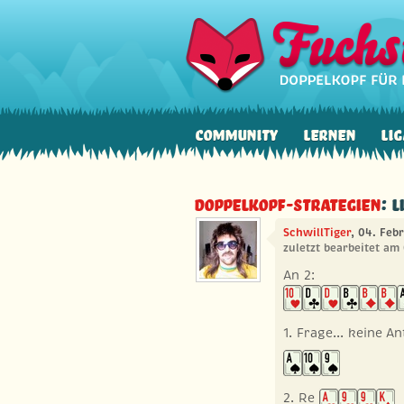
Community
Lernen
Lig
Doppelkopf-Strategien
: 
SchwillTiger
, 04. Feb
zuletzt bearbeitet am
An 2:
1. Frage... keine 
2. Re