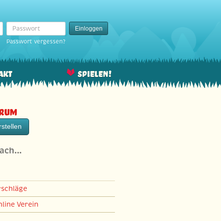
Passwort
Einloggen
Passwort vergessen?
akt
Spielen!
orum
stellen
nach…
rschläge
line Verein