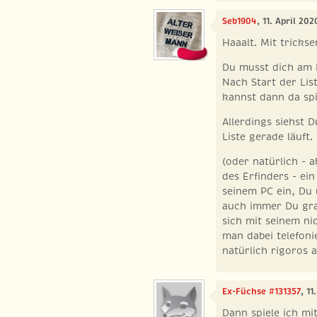
Seb1904
, 11. April 20
Haaalt. Mit trickse
Du musst dich am P
Nach Start der Lis
kannst dann da spi
Allerdings siehst D
Liste gerade läuft.
(oder natürlich - 
des Erfinders - ei
seinem PC ein, Du
auch immer Du grad
sich mit seinem ni
man dabei telefoni
natürlich rigoros 
Ex-Füchse #131357
, 1
Dann spiele ich mi