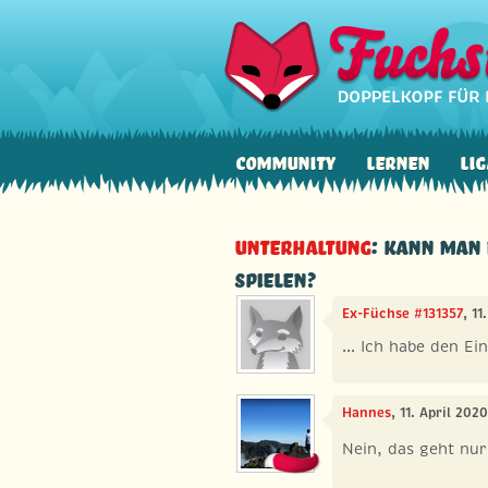
Community
Lernen
Lig
Unterhaltung
: Kann man 
spielen?
Ex-Füchse #131357
, 1
... Ich habe den E
Hannes
, 11. April 202
Nein, das geht nu