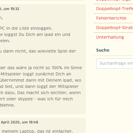
Doppelkopf-Treff
20, um 19:32
n.
Fehlerberichte
Doppelkopf-Strat
C in die Liste einloggen.
te loggst Du Dich am ipad ein und
Unterhaltung
elen.
Suche
u dann nicht, das wievielte Spiel der
aber das wäre ja nicht so 100% im Sinne
n Mitspieler loggt zunächst Dich an
 übernimmst dann mit Deinem ipad, wo
 bist, und dann loggt der Mitspieler
ck dazu. Das macht sich leichter, wenn
ert oder skyped - was ich für mich
ablehne.
1. April 2020, um 19:48
t meinem Laptop, das ist einfacher.