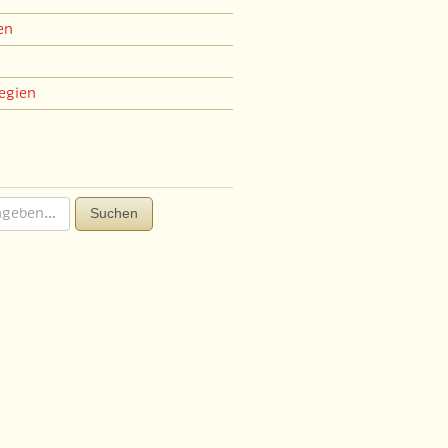
en
egien
Suchen