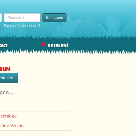
Passwort
Einloggen
Passwort vergessen?
akt
Spielen!
orum
stellen
nach…
rschläge
line Verein