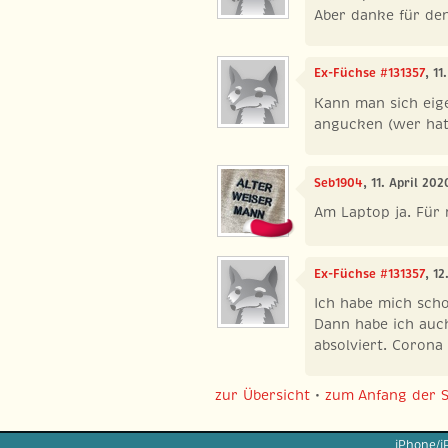
Aber danke für de
Ex-Füchse #131357
, 1
Kann man sich eig
angucken (wer hat 
Seb1904
, 11. April 20
Am Laptop ja. Für 
Ex-Füchse #131357
, 1
Ich habe mich sch
Dann habe ich auch
absolviert. Corona
zur Übersicht
•
zum Anfang der S
iPhone/i