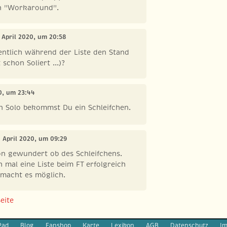
n "Workaround".
1. April 2020, um 20:58
entlich während der Liste den Stand
schon Soliert ...)?
20, um 23:44
n Solo bekommst Du ein Schleifchen.
2. April 2020, um 09:29
on gewundert ob des Schleifchens.
 mal eine Liste beim FT erfolgreich
 macht es möglich.
eite
Pad
Blog
Fanshop
Karte
Lexikon
AGB
Datenschutz
I