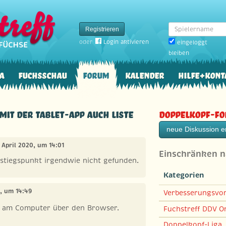
Spielername
Registrieren
oder
Login aktivieren
eingeloggt
bleiben
a
Fuchsschau
Forum
Kalender
Hilfe+Kont
mit der Tablet-App auch Liste
Doppelkopf-F
neue Diskussion er
1. April 2020, um 14:01
Einschränken 
instiegspunkt irgendwie nicht gefunden.
Kategorien
0, um 14:49
Verbesserungsvo
r am Computer über den Browser.
Fuchstreff DDV On
Doppelkopf-Liga