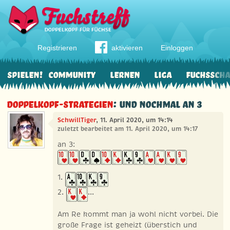
Registrieren
aktivieren
Einloggen
Spielen!
Community
Lernen
Liga
Fuchssch
Doppelkopf-Strategien
: und nochmal an 3
SchwillTiger
, 11. April 2020, um 14:14
zuletzt bearbeitet am 11. April 2020, um 14:17
an 3:
1.
2.
...
Am Re kommt man ja wohl nicht vorbei. Die
große Frage ist geheizt (überstich und