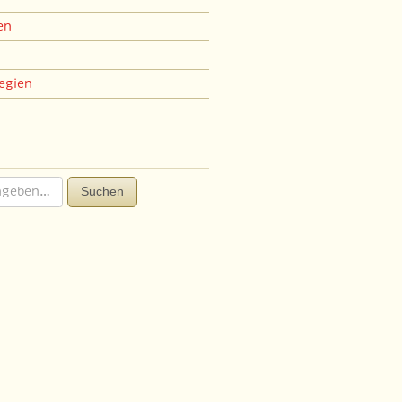
en
egien
Suchen