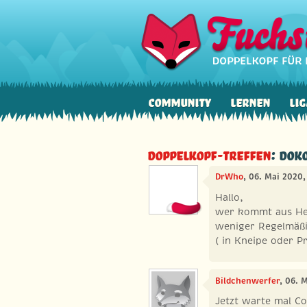
Community
Lernen
Lig
Doppelkopf-Treffen
: DOK
DrWho
, 06. Mai 2020
Hallo,
wer kommt aus Hei
weniger Regelmäßi
( in Kneipe oder Pr
Bildchenwerfer
, 06. 
Jetzt warte mal C