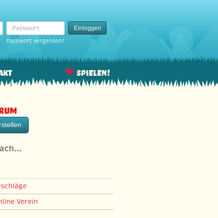
Passwort
Einloggen
Passwort vergessen?
akt
Spielen!
orum
stellen
nach…
rschläge
line Verein