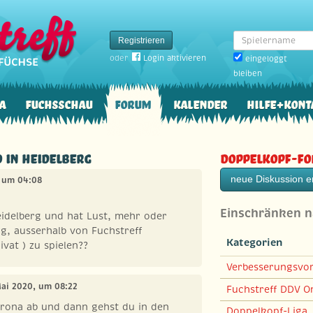
Spielername
Registrieren
oder
Login aktivieren
eingeloggt
bleiben
a
Fuchsschau
Forum
Kalender
Hilfe+Kont
O in Heidelberg
Doppelkopf-F
neue Diskussion er
, um 04:08
Einschränken 
delberg und hat Lust, mehr oder
g, ausserhalb von Fuchstreff
Kategorien
ivat ) zu spielen??
Verbesserungsvo
Mai 2020, um 08:22
Fuchstreff DDV On
orona ab und dann gehst du in den
Doppelkopf-Liga