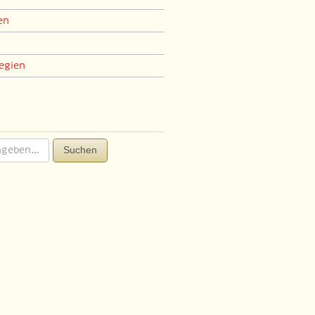
en
egien
Suchen