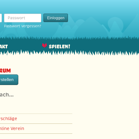
Passwort
Einloggen
Passwort vergessen?
akt
Spielen!
orum
stellen
nach…
rschläge
line Verein