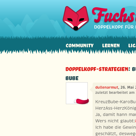
Community
Lernen
Lig
Doppelkopf-Strategien
: 
Bube
dullenarmut
, 26. Mai
zuletzt bearbeitet am
KreuzBube-KaroBu
HerzAss-HerzKönig
Ja, damit kann man
Wers nicht glaubt:
Ich habe die Gewi
geschätzt, desweg