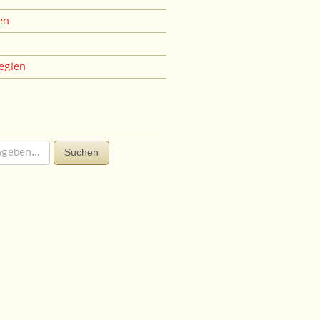
en
egien
Suchen