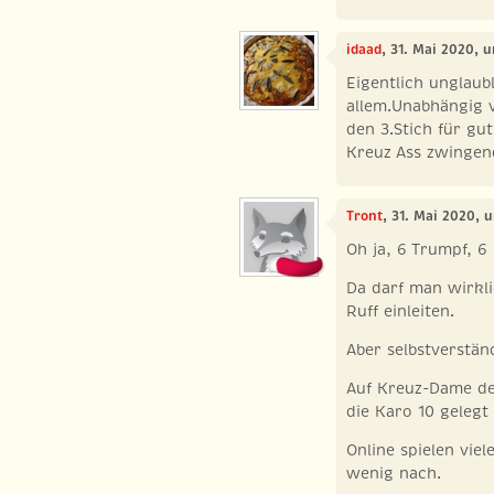
idaad
, 31. Mai 2020, 
Eigentlich unglaubl
allem.Unabhängig v
den 3.Stich für gu
Kreuz Ass zwingen
Tront
, 31. Mai 2020, 
Oh ja, 6 Trumpf, 6
Da darf man wirkl
Ruff einleiten.
Aber selbstverstän
Auf Kreuz-Dame des
die Karo 10 gelegt
Online spielen viel
wenig nach.