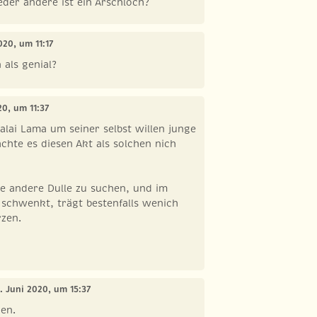
der andere ist ein Arschloch?
020, um 11:17
 als genial?
20, um 11:37
alai Lama um seiner selbst willen junge
hte es diesen Akt als solchen nich
e andere Dulle zu suchen, und im
 schwenkt, trägt bestenfalls wenich
rzen.
2. Juni 2020, um 15:37
hen.