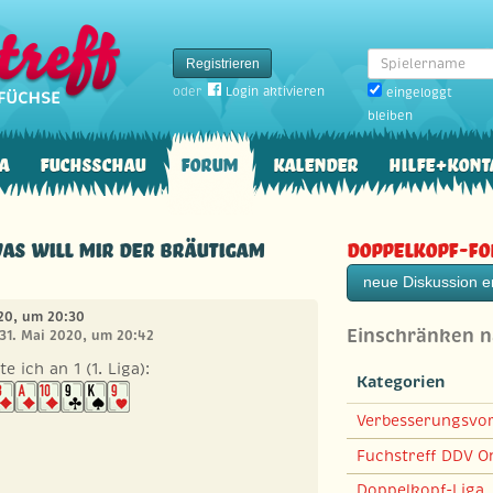
Spielername
Registrieren
oder
Login aktivieren
eingeloggt
bleiben
a
Fuchsschau
Forum
Kalender
Hilfe+Kont
Was will mir der Bräutigam
Doppelkopf-F
neue Diskussion er
020, um 20:30
Einschränken 
 31. Mai 2020, um 20:42
e ich an 1 (1. Liga):
Kategorien
Verbesserungsvo
Fuchstreff DDV On
Doppelkopf-Liga