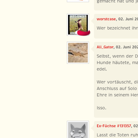
gemacht hat und je
worstcase
, 02. Juni 2
Wer bezeichnet ihn
Ali_Gator
, 02. Juni 20
Selbst, wenn der D
Hunde häutete, mac
edel.
Wer vortäuscht, di
Anschluss auf Solo
Ehre in seinem He
Isso.
Ex-Füchse #131357
, 0
Lasst die Toten ru