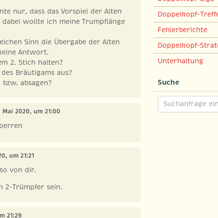
te nur, dass das Vorspiel der Alten
Doppelkopf-Treff
, dabei wollte ich meine Trumpflänge
Fehlerberichte
elchen Sinn die Übergabe der Alten
Doppelkopf-Strat
keine Antwort.
Unterhaltung
em 2. Stich halten?
t des Bräutigams aus?
Suche
, bzw. absagen?
1. Mai 2020, um 21:00
sperren
20, um 21:21
lso von dir.
n 2-Trümpfer sein.
um 21:29