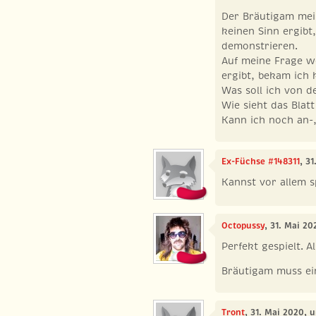
Der Bräutigam mein
keinen Sinn ergibt
demonstrieren.
Auf meine Frage w
ergibt, bekam ich 
Was soll ich von d
Wie sieht das Blat
Kann ich noch an-
Ex-Füchse #148311
, 3
Kannst vor allem 
Octopussy
, 31. Mai 20
Perfekt gespielt. A
Bräutigam muss ei
Tront
, 31. Mai 2020, 