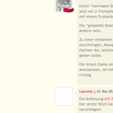
Unter "normalen B
jetzt ein 2-Trümpf
mit einem Trumpfau
Die "gespielte Rea
andere sein.
Zu einer einfache
durchringen, Absa
Partner-Re, welch
geben sollte.
Die Kreuz-Dame al
anzuspielen, ist m
richtig.
Lancelot_I
, 31. Mai 2
Die Auflösung:
#91.
Der dritte Stich h
verschlagen.