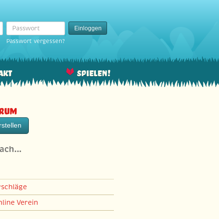
Passwort
Einloggen
Passwort vergessen?
akt
Spielen!
orum
stellen
nach…
rschläge
line Verein