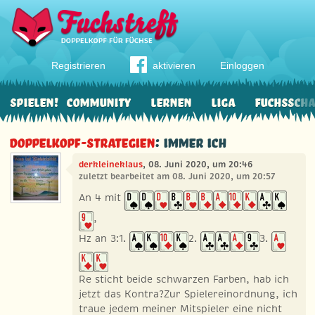
Registrieren
aktivieren
Einloggen
Spielen!
Community
Lernen
Liga
Fuchssch
Doppelkopf-Strategien
: Immer ich
derkleineklaus
, 08. Juni 2020, um 20:46
zuletzt bearbeitet am 08. Juni 2020, um 20:57
An 4 mit
,
Hz an 3:1.
2.
3.
Re sticht beide schwarzen Farben, hab ich
jetzt das Kontra?Zur Spielereinordnung, ich
traue jedem meiner Mitspieler eine nicht