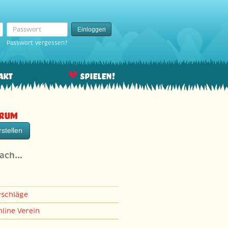
Passwort
Einloggen
Passwort vergessen?
akt
Spielen!
orum
stellen
nach…
rschläge
line Verein