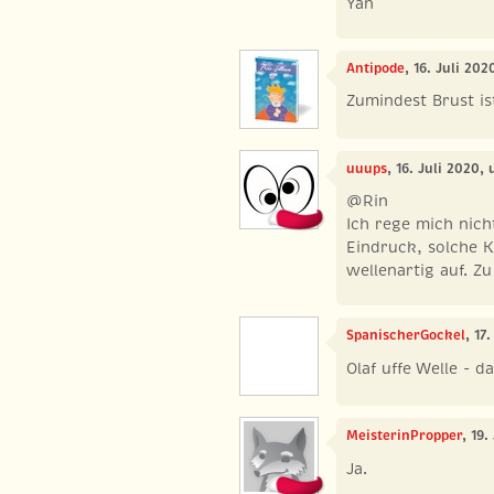
Yan
Antipode
, 16. Juli 20
Zumindest Brust is
uuups
, 16. Juli 2020,
@Rin
Ich rege mich nich
Eindruck, solche 
wellenartig auf. Zu
SpanischerGockel
, 17
Olaf uffe Welle - d
MeisterinPropper
, 19
Ja.