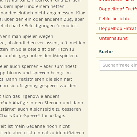
u. Dem Spiel und einem netten
Doppelkopf-Treff
nander einfach nicht angemessen. Klar
Fehlerberichte
al über den ein oder anderen Zug, aber
klich harte Beleidigungen formuliert.
Doppelkopf-Strat
, wenn man Spieler wegen
Unterhaltung
ze, absichtlichen verlassen, u.ä. melden
ten im Spiel beleidigt den Tisch zu
Suche
lut unfair gegenüber den Mitspielern.
eler auch sperren - aber zumindest
App hinaus und sperren bringt im
s. Dann registrieren die sich halt
nn sie oft genug gesperrt wurden.
st sich das irgendwie anders
einfach Abzüge in den Sternen und dann
lstärke" auch gleichzeitig zu besseren
Chat-/Rufe-Sperre" für x-Tage.
eit ist mein Gedanke noch nicht
friede aber erst einmal zu identifizieren