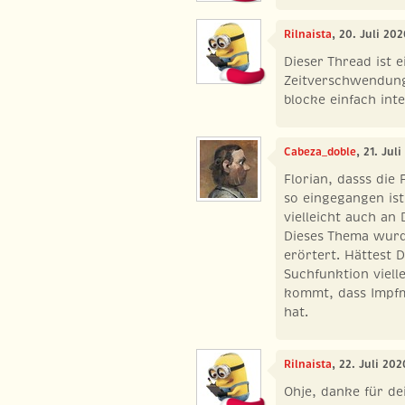
Rilnaista
, 20. Juli 20
Dieser Thread ist 
Zeitverschwendung
blocke einfach inte
Cabeza_doble
, 21. Jul
Florian, dasss die
so eingegangen ist
vielleicht auch an D
Dieses Thema wurde
erörtert. Hättest 
Suchfunktion viell
kommt, dass Impfmu
hat.
Rilnaista
, 22. Juli 20
Ohje, danke für de