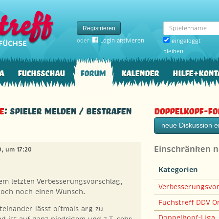
Spielername
Registrieren
oder
Login aktivieren
eingeloggt
bleiben
a
Fuchsschau
Forum
Kalender
Hilfe+Kont
e
: Spieler melden / bestrafen
Doppelkopf-F
neue Diskussion er
Einschränken 
20, um 17:20
Kategorien
em letzten Verbesserungsvorschlag,
Verbesserungsvo
 doch noch einen Wunsch.
Fuchstreff DDV On
teinander lässt oftmals arg zu
Doppelkopf-Liga
 ist auf ganz niedrigem und z.T. sehr