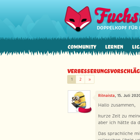
Community
Lernen
Lig
Verbesserungsvorschläg
Weiter
1
2
»
Rilnaista
, 15. Juli 20
Hallo zusammen,
kurze Zeit zu mein
aber ich hätte da
Das sprachliche mi
wünschen übrig und