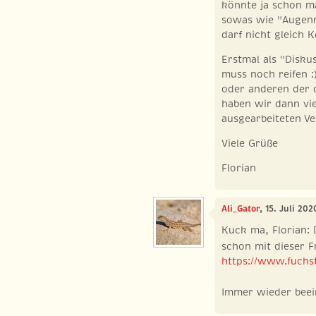
könnte ja schon ma
sowas wie "Augenm
darf nicht gleich 
Erstmal als "Disku
muss noch reifen :)
oder anderen der 
haben wir dann vi
ausgearbeiteten V
Viele Grüße
Florian
Ali_Gator
, 15. Juli 20
Kuck ma, Florian:
schon mit dieser F
https://www.fuchstr
Immer wieder bee