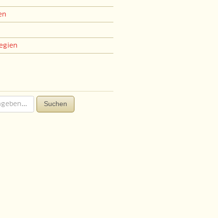
en
egien
Suchen