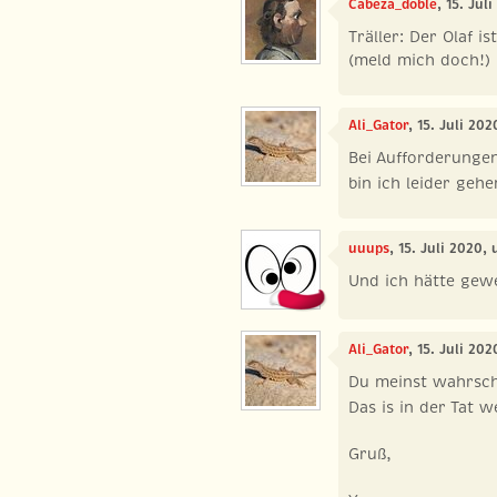
Cabeza_doble
, 15. Jul
Träller: Der Olaf ist
(meld mich doch!)
Ali_Gator
, 15. Juli 20
Bei Aufforderungen
bin ich leider ge
uuups
, 15. Juli 2020,
Und ich hätte gewet
Ali_Gator
, 15. Juli 20
Du meinst wahrsch
Das is in der Tat w
Gruß,