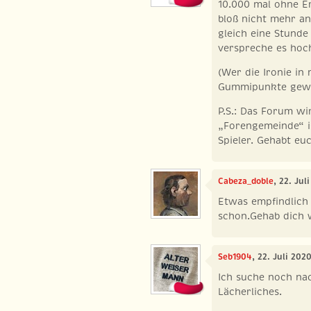
10.000 mal ohne E
bloß nicht mehr an
gleich eine Stunde
verspreche es hoch
(Wer die Ironie in
Gummipunkte gew
P.S.: Das Forum wi
„Forengemeinde“ is
Spieler. Gehabt euc
Cabeza_doble
, 22. Ju
Etwas empfindlich 
schon.Gehab dich w
Seb1904
, 22. Juli 202
Ich suche noch nac
Lächerliches.