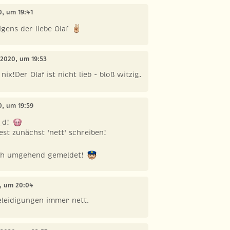
20, um 19:41
igens der liebe Olaf
i 2020, um 19:53
nix!Der Olaf ist nicht lieb - bloß witzig.
20, um 19:59
_d!
est zunächst 'nett' schreiben!
ich umgehend gemeldet!
0, um 20:04
eleidigungen immer nett.