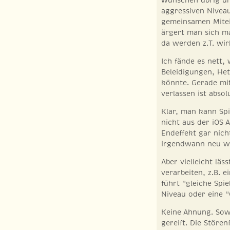
aggressiven Nivea
gemeinsamen Mitei
ärgert man sich m
da werden z.T. wir
Ich fände es nett
Beleidigungen, Het
könnte. Gerade mit
verlassen ist abso
Klar, man kann Spi
nicht aus der iOS 
Endeffekt gar nicht
irgendwann neu we
Aber vielleicht läs
verarbeiten, z.B. 
führt "gleiche Spie
Niveau oder eine "
Keine Ahnung. Sow
gereift. Die Stören