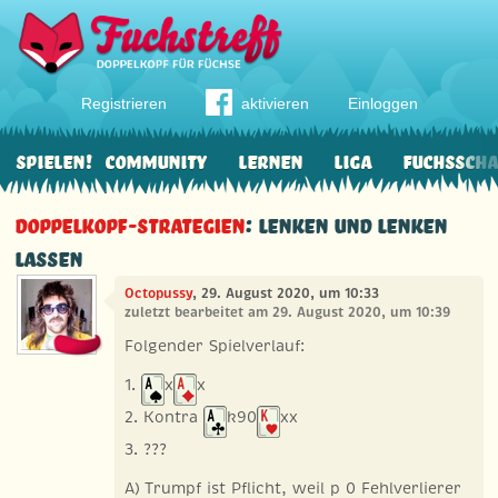
Registrieren
aktivieren
Einloggen
Spielen!
Community
Lernen
Liga
Fuchssch
Doppelkopf-Strategien
: Lenken und lenken
lassen
Octopussy
, 29. August 2020, um 10:33
zuletzt bearbeitet am 29. August 2020, um 10:39
Folgender Spielverlauf:
1.
x
x
2. Kontra
k90
xx
3. ???
A) Trumpf ist Pflicht, weil p 0 Fehlverlierer