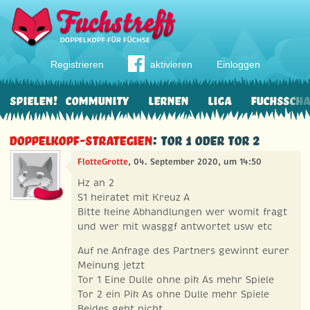
Registrieren
aktivieren
Einloggen
Spielen!
Community
Lernen
Liga
Fuchssch
Doppelkopf-Strategien
: Tor 1 oder Tor 2
FlotteGrotte
, 04. September 2020, um 14:50
Hz an 2
S1 heiratet mit Kreuz A
Bitte keine Abhandlungen wer womit fragt
und wer mit wasggf antwortet usw etc
Auf ne Anfrage des Partners gewinnt eurer
Meinung jetzt
Tor 1 Eine Dulle ohne pik As mehr Spiele
Tor 2 ein Pik As ohne Dulle mehr Spiele
Beides geht nicht.