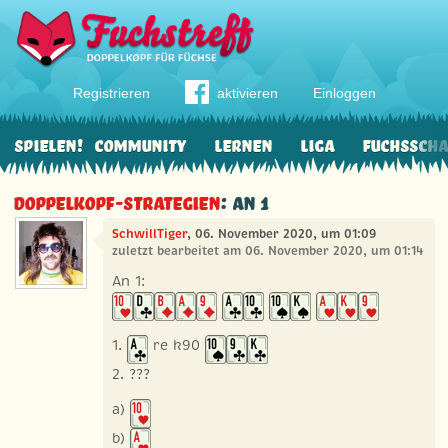
Registrieren
aktivieren
Einloggen
Spielen!
Community
Lernen
Liga
Fuchssch
Doppelkopf-Strategien
: An 1
SchwillTiger
, 06. November 2020, um 01:09
zuletzt bearbeitet am 06. November 2020, um 01:14
An 1:
1.
re k90
2. ???
a)
b)