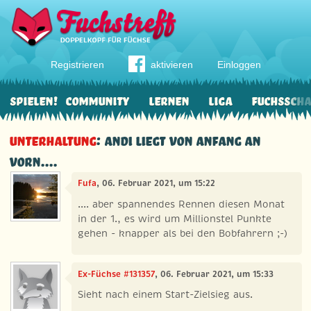
Registrieren
aktivieren
Einloggen
Spielen!
Community
Lernen
Liga
Fuchssch
Unterhaltung
: Andi liegt von Anfang an
vorn....
Fufa
, 06. Februar 2021, um 15:22
.... aber spannendes Rennen diesen Monat
in der 1., es wird um Millionstel Punkte
gehen - knapper als bei den Bobfahrern ;-)
Ex-Füchse #131357
, 06. Februar 2021, um 15:33
Sieht nach einem Start-Zielsieg aus.