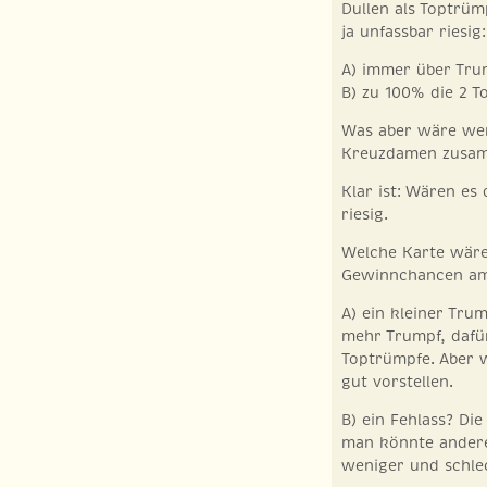
Dullen als Toptrümp
ja unfassbar riesig:
A) immer über Tru
B) zu 100% die 2 
Was aber wäre wen
Kreuzdamen zusam
Klar ist: Wären es
riesig.
Welche Karte wäre 
Gewinnchancen am 
A) ein kleiner Tru
mehr Trumpf, dafü
Toptrümpfe. Aber 
gut vorstellen.
B) ein Fehlass? Die
man könnte andere 
weniger und schle