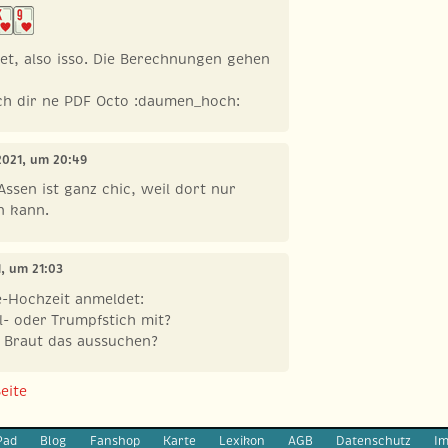
et, also isso. Die Berechnungen gehen
ich dir ne PDF Octo :daumen_hoch:
 2021, um 20:49
Assen ist ganz chic, weil dort nur
n kann.
21, um 21:03
-Hochzeit anmeldet:
l- oder Trumpfstich mit?
e Braut das aussuchen?
eite
Pad
Blog
Fanshop
Karte
Lexikon
AGB
Datenschutz
I