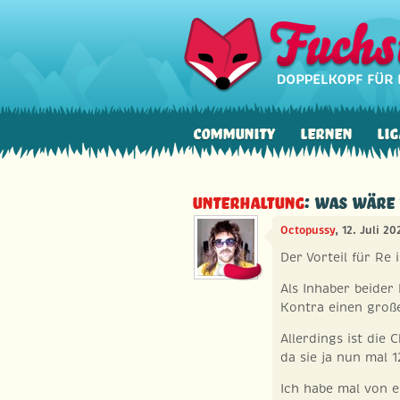
Community
Lernen
Lig
Unterhaltung
: Was wäre 
Octopussy
, 12. Juli 2
Der Vorteil für Re 
Als Inhaber beide
Kontra einen große
Allerdings ist die 
da sie ja nun mal 
Ich habe mal von e