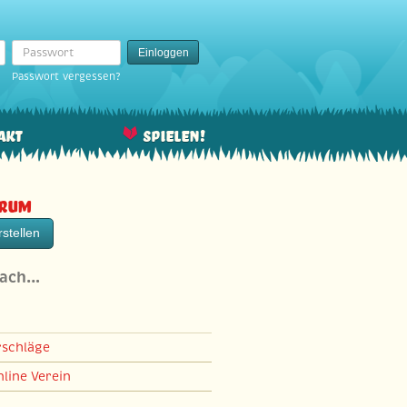
Passwort
Einloggen
Passwort vergessen?
akt
Spielen!
orum
stellen
nach…
rschläge
line Verein