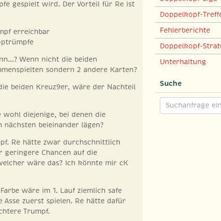
fe gespielt wird. Der Vorteil für Re ist
Doppelkopf-Treff
Fehlerberichte
mpf erreichbar
Toptrümpfe
Doppelkopf-Strat
n...? Wenn nicht die beiden
Unterhaltung
menspielten sondern 2 andere Karten?
Suche
 die beiden Kreuz9er, wäre der Nachteil
wohl diejenige, bei denen die
nächsten beieinander lägen?
mpf. Re hätte zwar durchschnittlich
r geringere Chancen auf die
welcher wäre das? Ich könnte mir cK
 Farbe wäre im 1. Lauf ziemlich safe
Asse zuerst spielen. Re hätte dafür
chtere Trumpf.