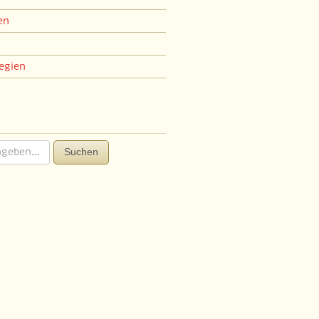
en
egien
Suchen