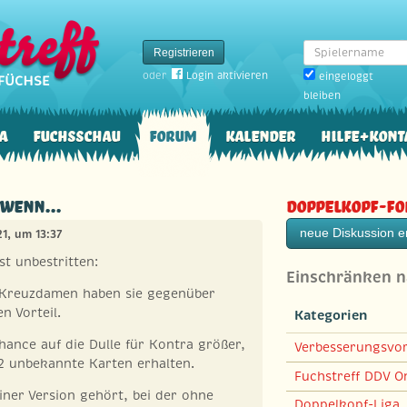
Spielername
Registrieren
oder
Login aktivieren
eingeloggt
bleiben
a
Fuchsschau
Forum
Kalender
Hilfe+Kont
wenn...
Doppelkopf-F
neue Diskussion er
021, um 13:37
ist unbestritten:
Einschränken 
r Kreuzdamen haben sie gegenüber
n Vorteil.
Kategorien
Chance auf die Dulle für Kontra größer,
Verbesserungsvo
12 unbekannte Karten erhalten.
Fuchstreff DDV On
iner Version gehört, bei der ohne
Doppelkopf-Liga