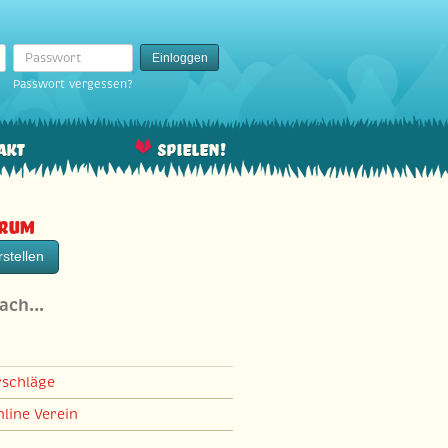
Passwort
Einloggen
Passwort vergessen?
akt
Spielen!
orum
stellen
nach…
rschläge
line Verein