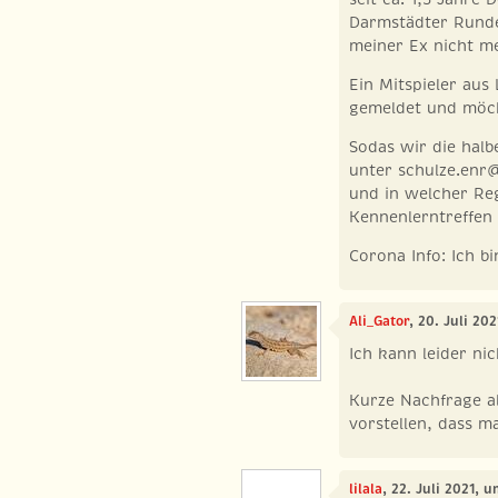
Darmstädter Runde
meiner Ex nicht m
Ein Mitspieler aus 
gemeldet und möch
Sodas wir die halb
unter
schulze.enr
und in welcher Re
Kennenlerntreffen
Corona Info: Ich bi
Ali_Gator
, 20. Juli 20
Ich kann leider nic
Kurze Nachfrage al
vorstellen, dass m
lilala
, 22. Juli 2021, u