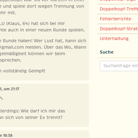
 und spiele dort wegen Trennung von
Doppelkopf-Treff
ehr mit.
Fehlerberichte
LU (Klaus, 64) hat sich bei mir
Doppelkopf-Strat
te auch in einer neuen Runde spielen.
Unterhaltung
e Runde haben! Wer Lust hat, kann sich
@gmail.com
melden. Über das Wo, Wann
Suche
gelmäßigkeit können wir beim
 sprechen.
n vollständig Geimpft
21, um 21:17
h.
lerdings: Wie darf ich mir das
an sich von seiner Ex trennt?
m 16:58