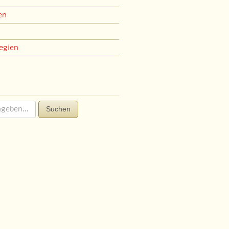
en
egien
Suchen