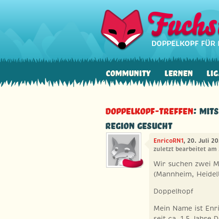
Community
Lernen
Lig
Doppelkopf-Treffen
: Mit
Region gesucht
EnricoRN1
, 20. Juli 2
zuletzt bearbeitet am
Wir suchen zwei M
(Mannheim, Heidelb
Doppelkopf
Mein Name ist Enri
seit ca. 1,5 Jahre