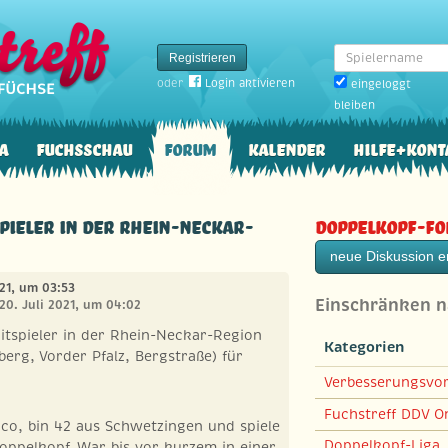
Spielername
Registrieren
oder
Login aktivieren
eingeloggt
bleiben
a
Fuchsschau
Forum
Kalender
Hilfe+Kont
spieler in der Rhein-Neckar-
Doppelkopf-F
neue Diskussion er
021, um 03:53
Einschränken 
 20. Juli 2021, um 04:02
itspieler in der Rhein-Neckar-Region
Kategorien
erg, Vorder Pfalz, Bergstraße) für
Verbesserungsvo
Fuchstreff DDV On
co, bin 42 aus Schwetzingen und spiele
Doppelkopf-Liga
 Doppelkopf. War bis vor kurzem in einer