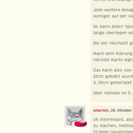
Jede weitere Absa
weniger auf der H
So kann jede/r Spi
lange überlegen w
Bei der Hochzeit gi
Nach dem Klärungs
nächste Karte legt
Das kann also von 
Stich geklärt wurd
3. Stich geheiratet
Aber niemals im 5.
smartini
, 26. Oktober
ok interessant. al
zu machen, hektisc
S1 beim rauskomme