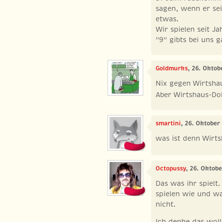
sagen, wenn er sei
etwas.
Wir spielen seit J
"9" gibts bei uns g
Goldmurks
, 26. Oktob
Nix gegen Wirtshau
Aber Wirtshaus-Do
smartini
, 26. Oktober
was ist denn Wirt
Octopussy
, 26. Oktob
Das was ihr spielt
spielen wie und wa
nicht.
Ich denke das woll