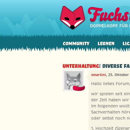
Community
Lernen
Lig
Unterhaltung
: Diverse F
smartini
, 25. Oktober
Hallo liebes Forum
wir spielen seit e
der Zeit haben wir 
Im folgenden woll
Sachverhalten höre
oder selbst noch n
1. Hochzeit (Szena