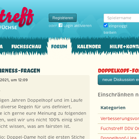
Spielername
Registrieren
oder
Login aktivieren
eingeloggt
bleiben
a
Fuchsschau
Forum
Kalender
Hilfe+Kont
airness-Fragen
Doppelkopf-F
neue Diskussion er
 2021, um 12:09
,
Einschränken 
inigen Jahren Doppelkopf und im Laufe
diverse Regeln für uns definiert.
Kategorien
te ich gerne eure Meinung zu folgenden
Verbesserungsvo
n, weil wir uns nicht 100% einig sind
icht wissen, was am fairsten ist.
Fuchstreff DDV On
rio: Doppel-Dame holt die ersten Stiche
Doppelkopf-Liga