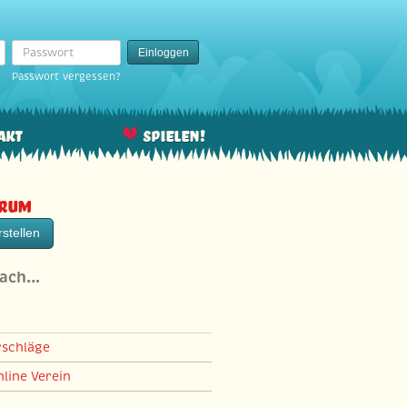
Passwort
Einloggen
Passwort vergessen?
akt
Spielen!
orum
stellen
nach…
rschläge
line Verein