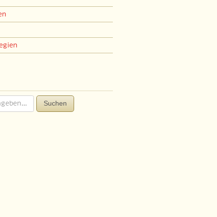
en
egien
Suchen