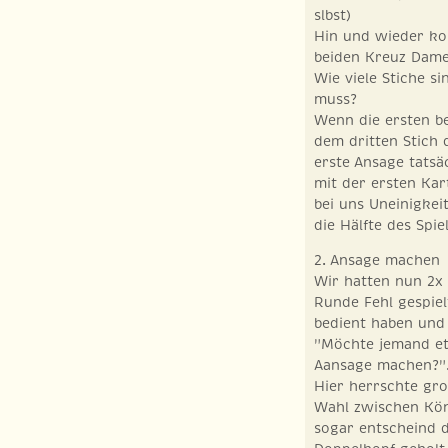
slbst)
Hin und wieder ko
beiden Kreuz Damen
Wie viele Stiche si
muss?
Wenn die ersten b
dem dritten Stich
erste Ansage tatsä
mit der ersten Kar
bei uns Uneinigkei
die Hälfte des Spiel
2. Ansage machen
Wir hatten nun 2x 
Runde Fehl gespiel
bedient haben und 
"Möchte jemand et
Aansage machen?"
Hier herrschte gro
Wahl zwischen Köni
sogar entscheind d