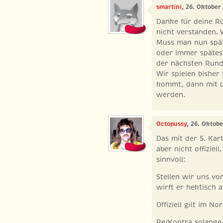
smartini
, 26. Oktober
Danke für deine R
nicht verstanden. W
Muss man nun spät
oder immer spätes
der nächsten Run
Wir spielen bisher
kommt, dann mit d
werden.
Octopussy
, 26. Oktob
Das mit der 5. Kar
aber nicht offiziel
sinnvoll:
Stellen wir uns vo
wirft er hektisch a
Offiziell gilt im No
Re/Kontra solange