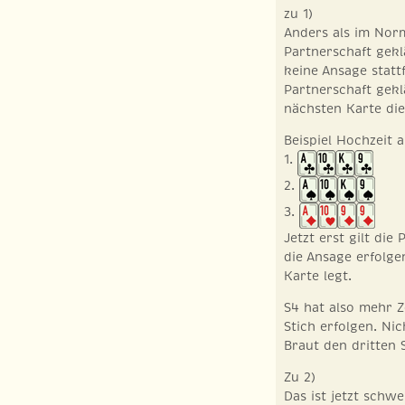
zu 1)
Anders als im Norm
Partnerschaft gek
keine Ansage stattf
Partnerschaft geklä
nächsten Karte die
Beispiel Hochzeit a
1.
2.
3.
Jetzt erst gilt die
die Ansage erfolge
Karte legt.
S4 hat also mehr Ze
Stich erfolgen. Ni
Braut den dritten S
Zu 2)
Das ist jetzt schw