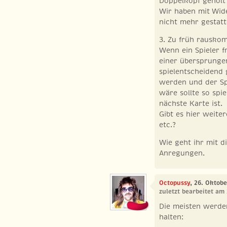
Doppelkopf geholt
Wir haben mit Wid
nicht mehr gestatte
3. Zu früh rausk
Wenn ein Spieler f
einer übersprunge
spielentscheidend 
werden und der Sp
wäre sollte so spie
nächste Karte ist.
Gibt es hier weite
etc.?
Wie geht ihr mit d
Anregungen.
Octopussy
, 26. Oktob
zuletzt bearbeitet am
Die meisten werden
halten: