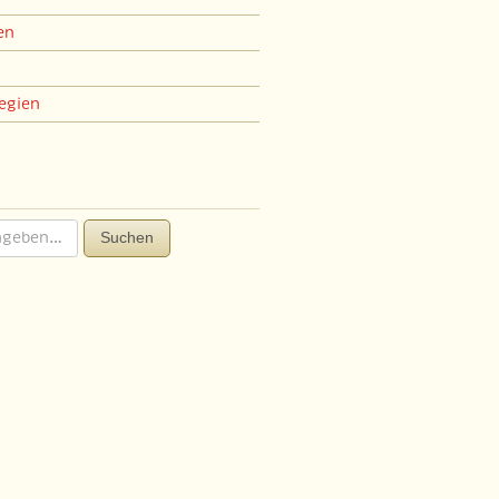
en
egien
Suchen