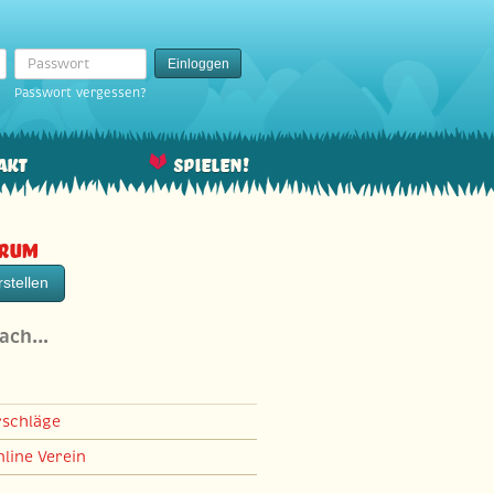
Passwort
Einloggen
Passwort vergessen?
akt
Spielen!
orum
stellen
nach…
rschläge
line Verein