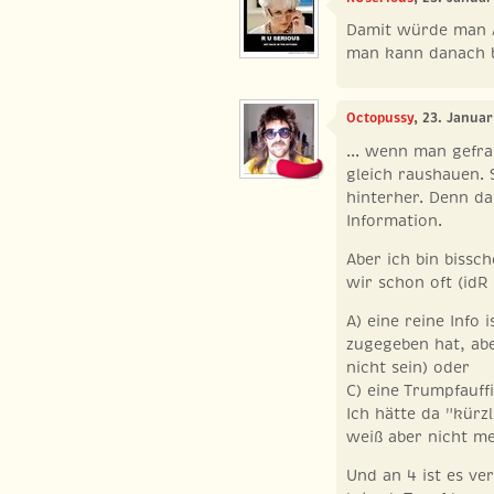
Damit würde man /
man kann danach 
Octopussy
, 23. Janua
... wenn man gefra
gleich raushauen.
hinterher. Denn da
Information.
Aber ich bin bissc
wir schon oft (idR 
A) eine reine Info 
zugegeben hat, abe
nicht sein) oder
C) eine Trumpfauff
Ich hätte da "kürzl
weiß aber nicht m
Und an 4 ist es ve