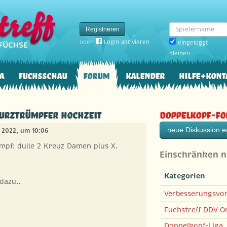
Spielername
Registrieren
oder
Login aktivieren
eingeloggt
bleiben
a
Fuchsschau
Forum
Kalender
Hilfe+Kont
Kurztrümpfer Hochzeit
Doppelkopf-F
neue Diskussion er
r 2022, um 10:06
mpf: dulle 2 Kreuz Damen plus X.
Einschränken 
Kategorien
dazu..
Verbesserungsvo
Fuchstreff DDV On
Doppelkopf-Liga