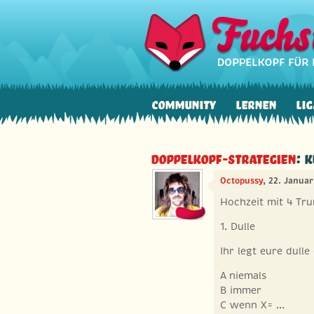
Community
Lernen
Lig
Doppelkopf-Strategien
: 
Octopussy
, 22. Janua
Hochzeit mit 4 Tru
1. Dulle
Ihr legt eure dulle 
A niemals
B immer
C wenn X= ...