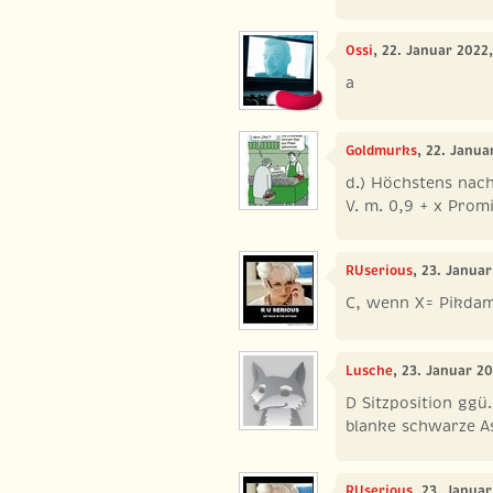
Ossi
, 22. Januar 2022
a
Goldmurks
, 22. Janua
d.) Höchstens nac
V. m. 0,9 + x Promi
RUserious
, 23. Janua
C, wenn X= Pikda
Lusche
, 23. Januar 2
D Sitzposition ggü
blanke schwarze A
RUserious
, 23. Janua