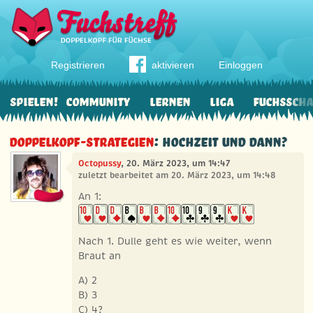
Registrieren
aktivieren
Einloggen
Spielen!
Community
Lernen
Liga
Fuchssch
Doppelkopf-Strategien
: Hochzeit und dann?
Octopussy
, 20. März 2023, um 14:47
zuletzt bearbeitet am 20. März 2023, um 14:48
An 1:
Nach 1. Dulle geht es wie weiter, wenn
Braut an
A) 2
B) 3
C) 4?