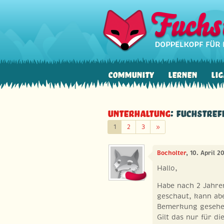
Community
Lernen
Lig
Unterhaltung
: Fuchstref
Weiter
1
2
3
»
Bocholter
, 10. April 
Hallo,
Habe nach 2 Jahren
geschaut, kann abe
Bemerkung gesehen,
Gilt das nur für die