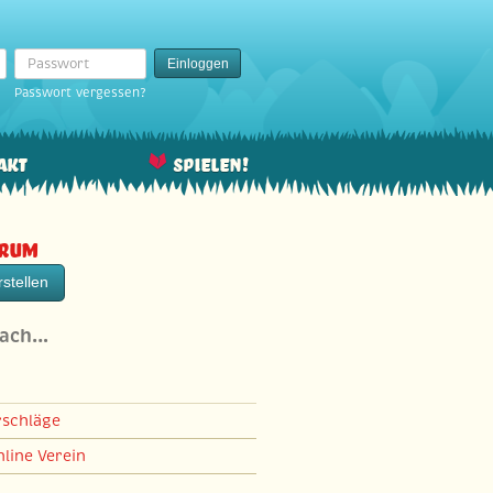
Passwort
Einloggen
Passwort vergessen?
akt
Spielen!
orum
stellen
nach…
rschläge
line Verein