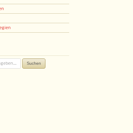
en
egien
Suchen