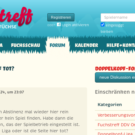
Spielername
Registrieren
oder
Login aktivieren
eingeloggt
bleiben
a
Fuchsschau
Forum
Kalender
Hilfe+Kont
f tot?
Doppelkopf-F
neue Diskussion er
Einschränken 
2024, um 23:07
Kategorien
 Abstinenz mal wieder hier rein
Verbesserungsvo
r kein Spiel finden. Habe dann die
 das der Spielbetrieb eingestellt ist.
Fuchstreff DDV On
 Liga oder ist die Seite hier tot?
Doppelkopf-Liga