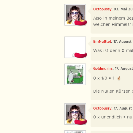
Octopussy
, 03. Mai 2
Also in meinem Be
welcher Himmelsr
EinNulltel
, 17. August
Was ist denn 0 mal
Goldmurks
, 17. Augus
0 x 1/0 = 1
Die Nullen kürzen 
Octopussy
, 17. August
0 x unendlich = nu