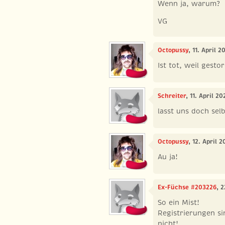
Wenn ja, warum?
VG
Octopussy
, 11. April 
Ist tot, weil gestorb
Schreiter
, 11. April 2
lasst uns doch selbs
Octopussy
, 12. April 
Au ja!
Ex-Füchse #203226
, 
So ein Mist!
Registrierungen si
nicht!