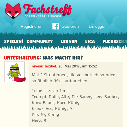
Registrieren
aktivieren
Einloggen
Spielen!
Community
Lernen
Liga
Fuchssch
Unterhaltung
: Was macht ihr?
niveauflexibel
, 26. Mai 2012, um 15:52
Mal 2 Situationen, die vermutlich so oder
so ähnlich öfter auftauchen...
1) Ihr sitzt an 1 mit
Trumpf: Dulle, Alte, Pik Bauer, Herz Bauber,
Karo Bauer, Karo König
Kreuz: Ass, König, 9
Pik: 10, König
Herz: 9