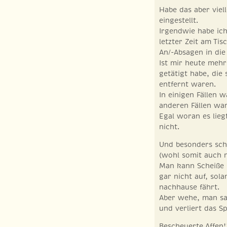
Habe das aber viel
eingestellt.
Irgendwie habe ic
letzter Zeit am Ti
An/-Absagen in die
Ist mir heute mehr
getätigt habe, die
entfernt waren.
In einigen Fällen 
anderen Fällen wa
Egal woran es lieg
nicht.
Und besonders schl
(wohl somit auch 
Man kann Scheiße s
gar nicht auf, sol
nachhause fährt.
Aber wehe, man sag
und verliert das Sp
Bescheuerte Affen!