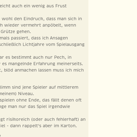
leicht auch ein wenig aus Frust
h wohl den Eindruck, dass man sich in
sch wieder vermehrt anpöbelt, wenn
 Grütze gehen.
mals passiert, dass ich Ansagen
 schließlich Lichtjahre vom Spielausgang
war es bestimmt auch nur Pech, in
r es mangelnde Erfahrung meinerseits.
t, blöd anmachen lassen muss ich mich
imm sind jene Spieler auf mittlerem
meinem) Niveau.
pielen ohne Ende, das fällt denen oft
ange man nur das Spiel irgendwie
t risikoreich (oder auch fehlerhaft) an
iel - dann rappelt's aber im Karton.
!