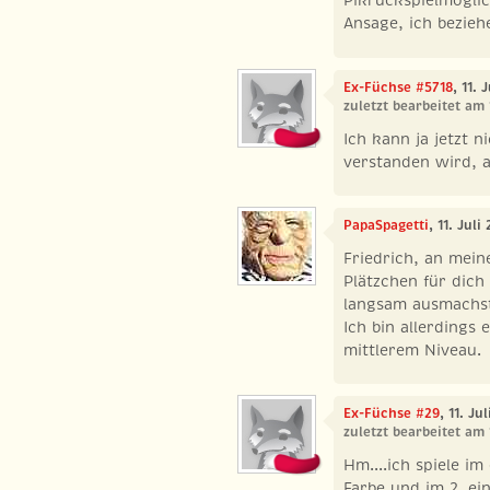
Pikrückspielmöglic
Ansage, ich beziehe
Ex-Füchse #5718
, 11.
zuletzt bearbeitet am 
Ich kann ja jetzt 
verstanden wird, a
PapaSpagetti
, 11. Jul
Friedrich, an mein
Plätzchen für dich 
langsam ausmachst
Ich bin allerdings 
mittlerem Niveau.
Ex-Füchse #29
, 11. Ju
zuletzt bearbeitet am 
Hm....ich spiele i
Farbe und im 2. ei