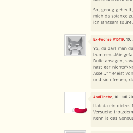
So, genug geheult,
mich da solange zu
ich langsam spüre,
Ex-Füchse #15119
, 10.
Yo, da darf man d
kommen...Mir gefa
Dulle ansagen, sow
hast gar nichts"(N
Asse...^^)Meist vo
und sich freuen, d
AndiTheke
, 10. Juli 
Hab da ein dickes 
Versuche trotzdem 
kenn ja das Geheul