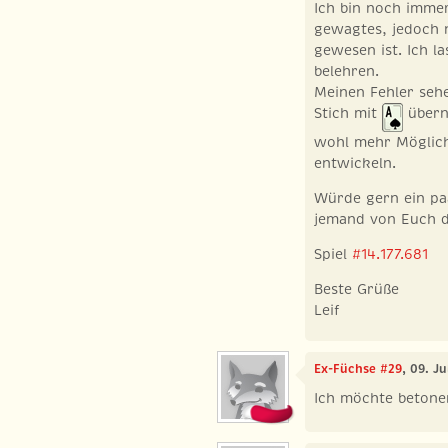
Ich bin noch imme
gewagtes, jedoch 
gewesen ist. Ich l
belehren.
Meinen Fehler sehe
Stich mit
übern
wohl mehr Möglichk
entwickeln.
Würde gern ein pa
jemand von Euch d
Spiel
#14.177.681
Beste Grüße
Leif
Ex-Füchse #29
, 09. J
Ich möchte betonen