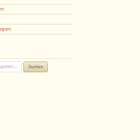
en
egien
Suchen