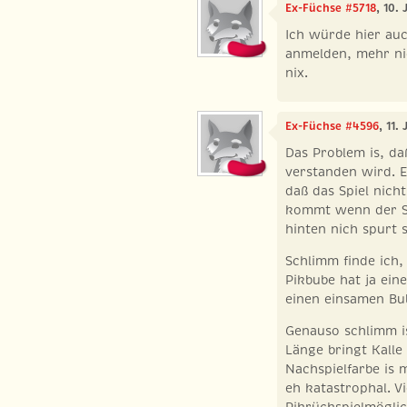
Ex-Füchse #5718
, 10.
Ich würde hier auc
anmelden, mehr nic
nix.
Ex-Füchse #4596
, 11.
Das Problem is, da
verstanden wird. E
daß das Spiel nich
kommt wenn der Sol
hinten nich spurt 
Schlimm finde ich,
Pikbube hat ja ein
einen einsamen Bu
Genauso schlimm is
Länge bringt Kalle 
Nachspielfarbe is 
eh katastrophal. Vie