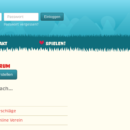
Passwort
Einloggen
Passwort vergessen?
akt
Spielen!
orum
stellen
nach…
rschläge
line Verein