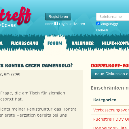
Spielername
Registrieren
oder
Login aktivieren
eingeloggt
bleiben
a
Fuchsschau
Forum
Kalender
Hilfe+Kont
es Kontra gegen Damensolo?
Doppelkopf-F
neue Diskussion er
12, um 22:40
Einschränken 
 Frage, die am Tisch für ziemlich
esorgt hat.
Kategorien
sichts meiner Fehlstruktur das Kontra
Verbesserungsvo
 erste Herzstich bereits bei uns
Fuchstreff DDV On
Doppelkopf-Liga