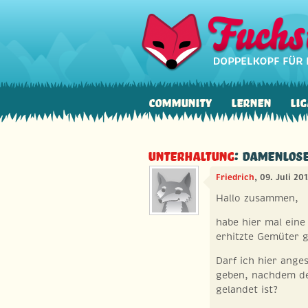
Community
Lernen
Lig
Unterhaltung
: Damenlos
Friedrich
, 09. Juli 20
Hallo zusammen,
habe hier mal eine
erhitzte Gemüter g
Darf ich hier ange
geben, nachdem der
gelandet ist?