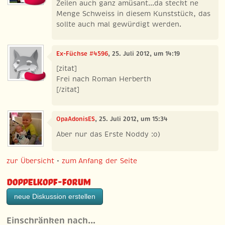
Zeilen auch ganz amüsant...da steckt ne
Menge Schweiss in diesem Kunststück, das
sollte auch mal gewürdigt werden.
Ex-Füchse #4596
, 25. Juli 2012, um 14:19
[zitat]
Frei nach Roman Herberth
[/zitat]
OpaAdonisES
, 25. Juli 2012, um 15:34
Aber nur das Erste Noddy :o)
zur Übersicht
•
zum Anfang der Seite
Doppelkopf-Forum
neue Diskussion erstellen
Einschränken nach…