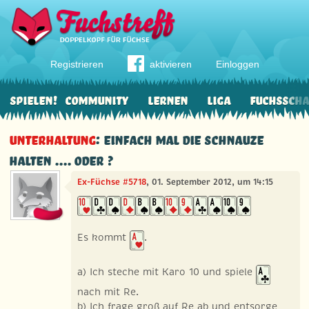
Registrieren
aktivieren
Einloggen
Spielen!
Community
Lernen
Liga
Fuchssch
Unterhaltung
: Einfach mal die Schnauze
halten .... oder ?
Ex-Füchse #5718
, 01. September 2012, um 14:15
Es kommt
.
a) Ich steche mit Karo 10 und spiele
nach mit Re.
b) Ich frage groß auf Re ab und entsorge