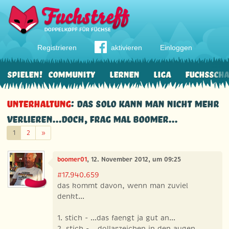
Registrieren
aktivieren
Einloggen
Spielen!
Community
Lernen
Liga
Fuchssch
Unterhaltung
: das solo kann man nicht mehr
verlieren...doch, frag mal boomer...
Weiter
1
2
»
boomer01
, 12. November 2012, um 09:25
#17.940.659
das kommt davon, wenn man zuviel
denkt...
1. stich - ...das faengt ja gut an...
2. stich - ...dollarzeichen in den augen...