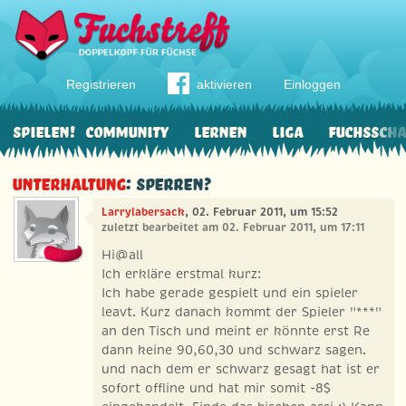
Registrieren
aktivieren
Einloggen
Spielen!
Community
Lernen
Liga
Fuchssch
Unterhaltung
: Sperren?
Larrylabersack
, 02. Februar 2011, um 15:52
zuletzt bearbeitet am 02. Februar 2011, um 17:11
Hi@all
Ich erkläre erstmal kurz:
Ich habe gerade gespielt und ein spieler
leavt. Kurz danach kommt der Spieler "***"
an den Tisch und meint er könnte erst Re
dann keine 90,60,30 und schwarz sagen.
und nach dem er schwarz gesagt hat ist er
sofort offline und hat mir somit -8$