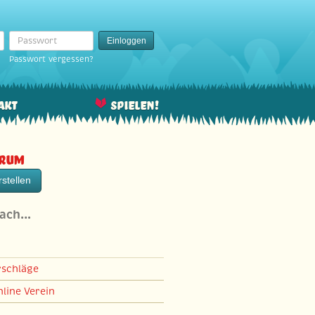
Passwort
Einloggen
Passwort vergessen?
akt
Spielen!
orum
stellen
nach…
rschläge
line Verein