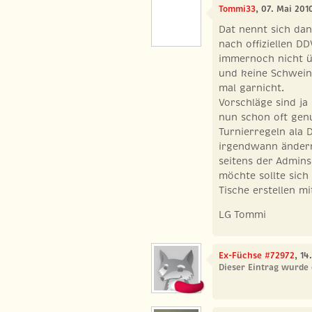
Tommi33
, 07. Mai 201
Dat nennt sich da
nach offiziellen DD
immernoch nicht ü
und keine Schwein
mal garnicht.
Vorschläge sind j
nun schon oft gen
Turnierregeln ala D
irgendwann ändern
seitens der Admin
möchte sollte sic
Tische erstellen m
LG Tommi
Ex-Füchse #72972
, 14
Dieser Eintrag wurde 