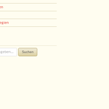
en
egien
Suchen