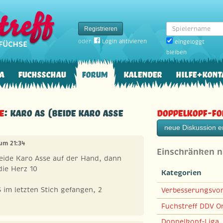
Spielername
Registrieren
oder
Login aktivieren
eingeloggt
bleiben
a
Fuchsschau
Forum
Kalender
Hilfe+Kont
e
: KARO AS (beide Karo ASSE
Doppelkopf-F
neue Diskussion er
 um 21:34
Einschränken 
eide Karo Asse auf der Hand, dann
die Herz 10
Kategorien
im letzten Stich gefangen, 2
Verbesserungsvo
Fuchstreff DDV On
Doppelkopf-Liga