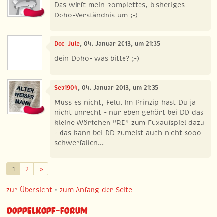
Das wirft mein komplettes, bisheriges
Doko-Verständnis um ;-)
Doc_Jule
, 04. Januar 2013, um 21:35
dein Doko- was bitte? ;-)
Seb1904
, 04. Januar 2013, um 21:35
Muss es nicht, Felu. Im Prinzip hast Du ja
nicht unrecht - nur eben gehört bei DD das
kleine Wörtchen "RE" zum Fuxaufspiel dazu
- das kann bei DD zumeist auch nicht sooo
schwerfallen...
Weiter
1
2
»
zur Übersicht
•
zum Anfang der Seite
Doppelkopf-Forum