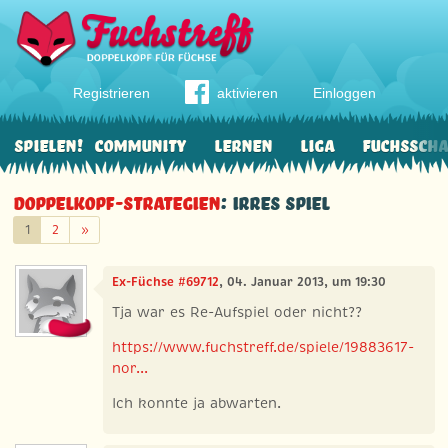
Registrieren
aktivieren
Einloggen
Spielen!
Community
Lernen
Liga
Fuchssch
Doppelkopf-Strategien
: Irres Spiel
Weiter
1
2
»
Ex-Füchse #69712
, 04. Januar 2013, um 19:30
Tja war es Re-Aufspiel oder nicht??
https://www.fuchstreff.de/spiele/19883617-
nor...
Ich konnte ja abwarten.