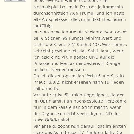
eher: "Worauf will ich zocken?" Im
Normalspiel hat mein Partner ja immerhin
durchschnittlich 7,66 Trumpf und ich halte
alle Aufspielasse, alle zumindest theoretisch
lauffähig.
Im Solo habe ich für die Variante "von oben"
bei 6 Stichen 95 Punkte Minimalwert und
steht die Kreuz 9 (7 Stiche) 105. Wie Hennes
schreibt gewinne ich das Spiel dann, wenn
ich also eine Pik10 abhole UND auf die
Pikasse und Herzas mindestens 3 Könige
bedient werden müssen.
Da ich diesen optimalen Verlauf und Sitz in
Kreuz (3/3/2) nicht ersehen kann auf jeden
Fall ohne Re.
Variante c) ist für mich ungeeignet, da der
im Optimalfall nun hochgespielte Herzkönig
nur in dem Falle einen Stich macht, wenn
die Gegner schlecht verteidigen UND der
Karo (4/4/4) sitzt.
Variante d) zockt nun darauf, das im ersten
Herz das As mit max. 27 Punkten fällt. Die