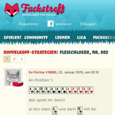
Registrieren
aktivieren
Einloggen
Spielen!
Community
Lernen
Liga
Fuchssch
Doppelkopf-Strategien
: Fleischloser, Nr. 992
Weiter
1
2
»
Ex-Füchse #16890
, 22. Januar 2013, um 02:12
An Position 1.
Wie spielt ihr denn?
a) Von oben:
und dann
mit Re.