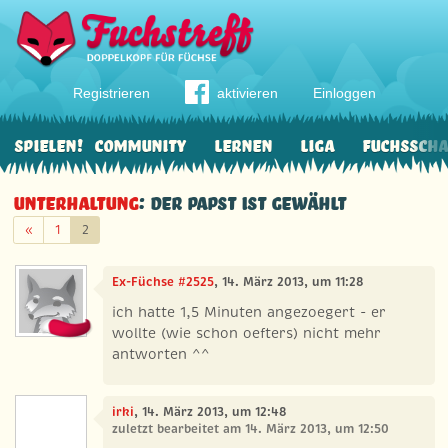
Registrieren
aktivieren
Einloggen
Spielen!
Community
Lernen
Liga
Fuchssch
Unterhaltung
: Der Papst ist gewählt
Zurück
«
1
2
Ex-Füchse #2525
, 14. März 2013, um 11:28
ich hatte 1,5 Minuten angezoegert - er
wollte (wie schon oefters) nicht mehr
antworten ^^
irki
, 14. März 2013, um 12:48
zuletzt bearbeitet am 14. März 2013, um 12:50