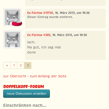
Ex-Füchse #11750
, 16. März 2013, um 19:36
Dieser Eintrag wurde entfernt.
Ex-Füchse #365
, 16. März 2013, um 19:36
lach.
Na gut, ich sag mal
done
Zurück
«
1
2
3
zur Übersicht
•
zum Anfang der Seite
Doppelkopf-Forum
neue Diskussion erstellen
Einschränken nach…