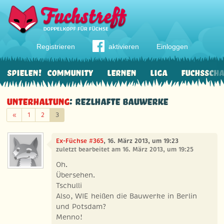
Registrieren
aktivieren
Einloggen
Spielen!
Community
Lernen
Liga
Fuchssch
Unterhaltung
: Rezlhafte Bauwerke
Zurück
«
1
2
3
Ex-Füchse #365
, 16. März 2013, um 19:23
zuletzt bearbeitet am 16. März 2013, um 19:25
Oh.
Übersehen.
Tschulli
Also, WIE heißen die Bauwerke in Berlin
und Potsdam?
Menno!