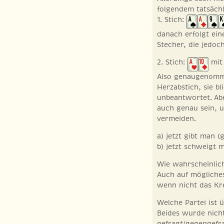
folgendem tatsächl
1. Stich:
danach erfolgt ein
Stecher, die jedoc
2. Stich:
mit 
Also genaugenomm
Herzabstich, sie bl
unbeantwortet. Abe
auch genau sein, 
vermeiden.
a) jetzt gibt man (
b) jetzt schweigt 
Wie wahrscheinlich
Auch auf mögliche
wenn nicht das Kre
Welche Partei ist 
Beides wurde nich
gefragt/gegengefra