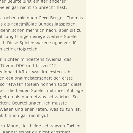
er Beurteilung einiger anderer
eler gar nicht so unrecht hast.
da neben mir noch Gerd Berger, Thomas
rs als regelmäßige Bundesligaspieler
t denn schon merklich nach, aber bis zu
fahrung bringen einige weitere Spieler
t. Diese Spieler waren sogar vor 10 -
h sehr erfolgreich.
 Richter mindestens zweimal das
T) vom DDC (mit bis zu 212
Reinhard Küter war im ersten Jahr
r Regionalmeisterschaft der erste
lso "etwas" spielen können sogar diese
er, die beiden Spieler mit ihrer Abfrage
gelten als noch etwas schwächer. So
weitere Beurteilungen. Ich musste
bwägen und eher raten, was zu tun ist.
k bin ich gar nicht gut.
tra-Mann, der beide schwarzen Farben
, kannst selbst du nicht ernsthaft