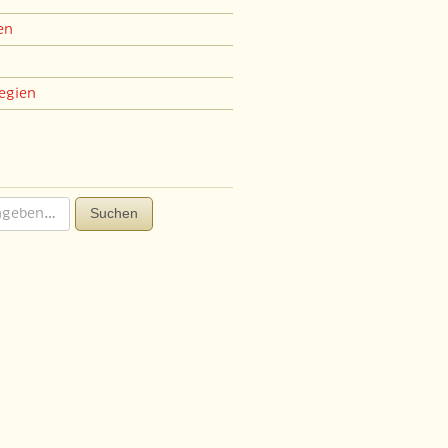
en
egien
Suchen