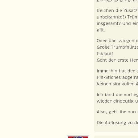
Reichen die Zusatz
unbekannte?) Trüm
insgesamt? Und ein 
gilt.
Oder überwiegen d
Große Trumpfkürze
Piklauf!
Geht der erste He
Immerhin hat der a
Pik-Stiches abgefr
keinen sinnvollen 
Ich fand die vorli
wieder eindeutig u
Also, gebt ihr nun
Die Auflösung zu d