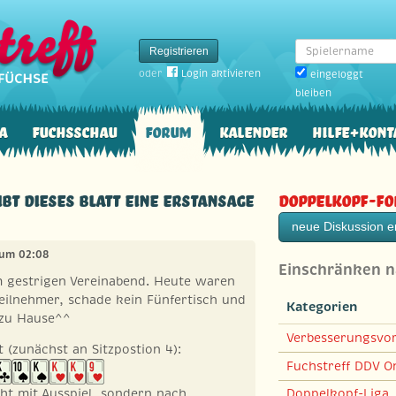
Spielername
Registrieren
oder
Login aktivieren
eingeloggt
bleiben
a
Fuchsschau
Forum
Kalender
Hilfe+Kont
Gibt dieses Blatt eine Erstansage
Doppelkopf-F
neue Diskussion er
, um 02:08
Einschränken 
m gestrigen Vereinabend. Heute waren
eilnehmer, schade kein Fünfertisch und
Kategorien
 zu Hause^^
Verbesserungsvo
t (zunächst an Sitzpostion 4):
Fuchstreff DDV On
cht mit Ausspiel, sondern nach
Doppelkopf-Liga