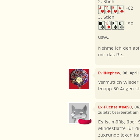
2. Stich
-62
3. Stich
-90
usw...
Nehme ich den abfr
mir das Re...
EvilNephew
, 06. Apri
Vermutlich wieder
knapp 30 Augen sti
Ex-Füchse #16890
, 06
zuletzt bearbeitet am
Es ist müßig über 
Mindestlatte für d
zugrunde legen ka