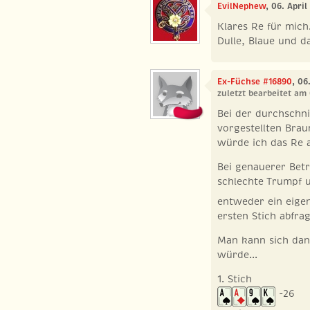
EvilNephew
, 06. Apri
Klares Re für mich
Dulle, Blaue und da
Ex-Füchse #16890
, 06
zuletzt bearbeitet am
Bei der durchschni
vorgestellten Brau
würde ich das Re 
Bei genauerer Bet
schlechte Trumpf
entweder ein eige
ersten Stich abfra
Man kann sich dann
würde...
1. Stich
-26