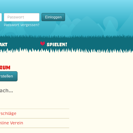
Passwort
Einloggen
Passwort vergessen?
akt
Spielen!
orum
stellen
nach…
rschläge
line Verein