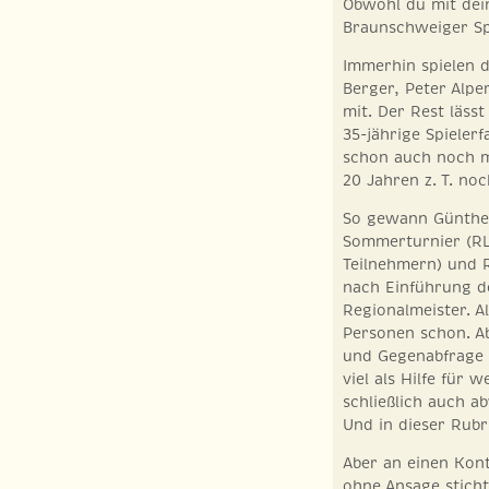
Obwohl du mit dein
Braunschweiger Spi
Immerhin spielen 
Berger, Peter Alpe
mit. Der Rest läss
35-jährige Spieler
schon auch noch mi
20 Jahren z. T. noc
So gewann Günther
Sommerturnier (RL
Teilnehmern) und 
nach Einführung de
Regionalmeister. A
Personen schon. Ab
und Gegenabfrage 
viel als Hilfe für 
schließlich auch a
Und in dieser Rubri
Aber an einen Kon
ohne Ansage sticht