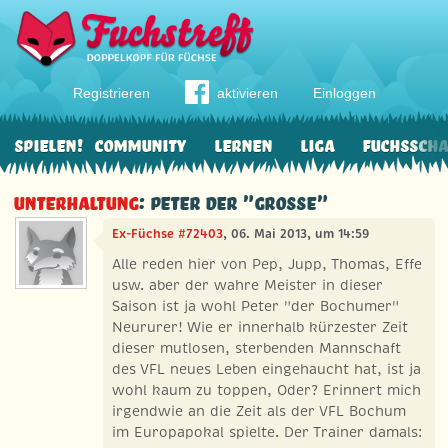
Registrieren
aktivieren
Einloggen
Spielen!
Community
Lernen
Liga
Fuchssch
Unterhaltung
: Peter der "GROSSE"
Ex-Füchse #72403
, 06. Mai 2013, um 14:59
Alle reden hier von Pep, Jupp, Thomas, Effe
usw. aber der wahre Meister in dieser
Saison ist ja wohl Peter "der Bochumer"
Neururer! Wie er innerhalb kürzester Zeit
dieser mutlosen, sterbenden Mannschaft
des VFL neues Leben eingehaucht hat, ist ja
wohl kaum zu toppen, Oder? Erinnert mich
irgendwie an die Zeit als der VFL Bochum
im Europapokal spielte. Der Trainer damals: