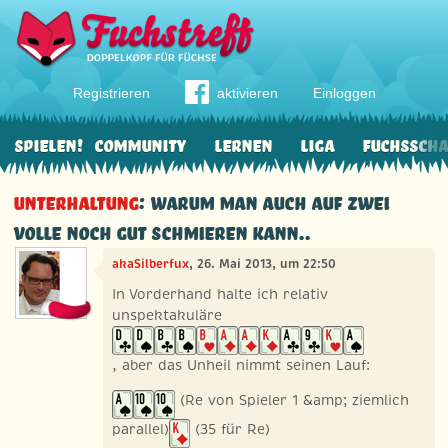
Registrieren
aktivieren
Einloggen
Spielen!
Community
Lernen
Liga
Fuchssch
Unterhaltung
: Warum man auch auf zwei
Volle noch gut schmieren kann..
akaSilberfux
, 26. Mai 2013, um 22:50
In Vorderhand halte ich relativ
unspektakuläre
, aber das Unheil nimmt seinen Lauf:
(Re von Spieler 1 &amp; ziemlich
parallel)
(35 für Re)