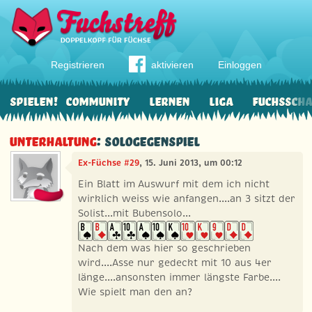
Registrieren
aktivieren
Einloggen
Spielen!
Community
Lernen
Liga
Fuchssch
Unterhaltung
: Sologegenspiel
Ex-Füchse #29
, 15. Juni 2013, um 00:12
Ein Blatt im Auswurf mit dem ich nicht
wirklich weiss wie anfangen....an 3 sitzt der
Solist...mit Bubensolo...
Nach dem was hier so geschrieben
wird....Asse nur gedeckt mit 10 aus 4er
länge....ansonsten immer längste Farbe....
Wie spielt man den an?