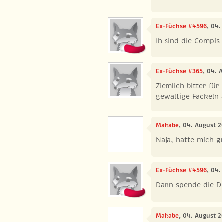
Ex-Füchse #4596
, 04.
Ih sind die Compis 
Ex-Füchse #365
, 04. 
Ziemlich bitter fü
gewaltige Fackeln a
Makabe
, 04. August 
Naja, hatte mich 
Ex-Füchse #4596
, 04
Dann spende die Di
Makabe
, 04. August 