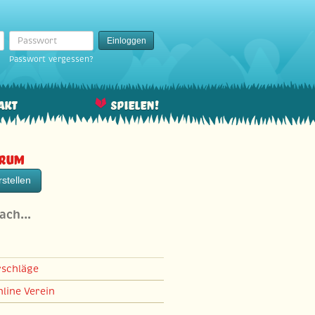
Passwort
Einloggen
Passwort vergessen?
akt
Spielen!
orum
stellen
nach…
rschläge
line Verein