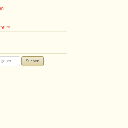
en
egien
Suchen