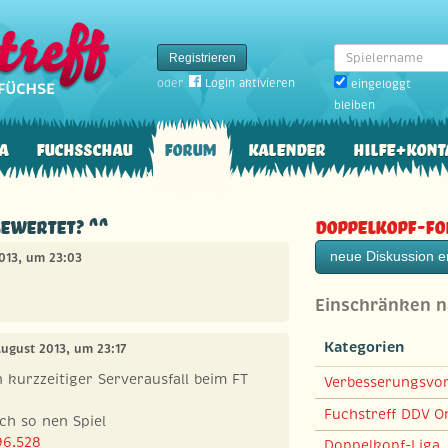
Spielername
Registrieren
oder
Login aktivieren
eingeloggt
bleiben
a
Fuchsschau
Forum
Kalender
Hilfe+Kont
gewertet? ^^
Doppelkopf-F
neue Diskussion er
2013, um 23:03
Einschränken 
Kategorien
August 2013, um 23:17
kurzzeitiger Serverausfall beim FT
Verbesserungsvo
Fuchstreff DDV On
ch so nen Spiel
96.528
Doppelkopf-Liga