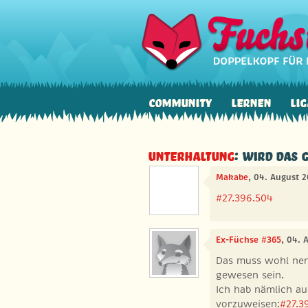
Community
Lernen
Lig
Unterhaltung
: Wird das 
Makabe
, 04. August 
#27.396.504
Ex-Füchse #365
, 04. 
Das muss wohl nen 
gewesen sein.
Ich hab nämlich au
vorzuweisen:
#27.3