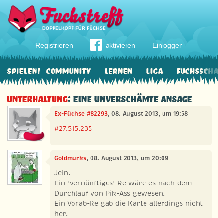
Registrieren
aktivieren
Einloggen
Spielen!
Community
Lernen
Liga
Fuchssch
Unterhaltung
: eine unverschämte Ansage
Ex-Füchse #82293
, 08. August 2013, um 19:58
#27.515.235
Goldmurks
, 08. August 2013, um 20:09
Jein.
Ein 'vernünftiges' Re wäre es nach dem
Durchlauf von Pik-Ass gewesen.
Ein Vorab-Re gab die Karte allerdings nicht
her.