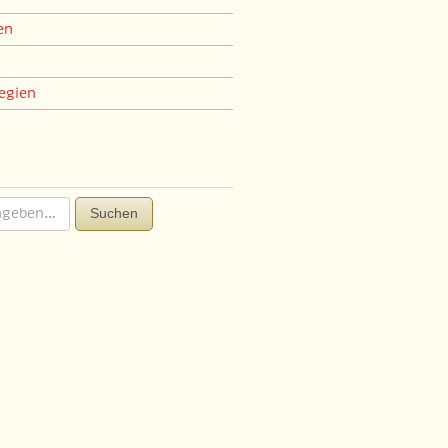
en
egien
Suchen