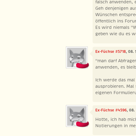
falsch anwenden, e
Geh denjenigen au
Wünschen entsprec
öffentlich ins Foru
Es wird niemals "
geben wie du es wo
Ex-Füchse #5718
, 08.
"man darf Abfrage
anwenden, es bleib
Ich werde das mal
ausprobieren. Mal
eigenen Formulieru
Ex-Füchse #4596
, 08
Hotte, ich hab mic
Notierungen in mei