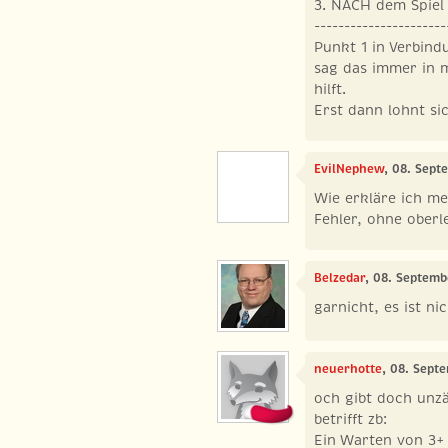
3. NACH dem Spiel
----------------------
Punkt 1 in Verbind
sag das immer in 
hilft.
Erst dann lohnt s
EvilNephew
, 08. Sept
Wie erkläre ich me
Fehler, ohne oberl
Belzedar
, 08. Septemb
garnicht, es ist n
neuerhotte
, 08. Sept
och gibt doch unzä
betrifft zb:
Ein Warten von 3+ 