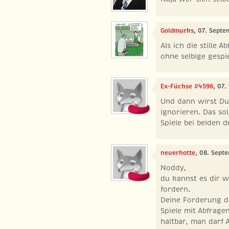
Goldmurks
, 07. Septe
Als ich die stille 
ohne selbige gespiel
Ex-Füchse #4596
, 07
Und dann wirst Du
ignorieren. Das so
Spiele bei beiden d
neuerhotte
, 08. Sept
Noddy,
du kannst es dir 
fordern.
Deine Forderung d
Spiele mit Abfragen
haltbar, man darf 