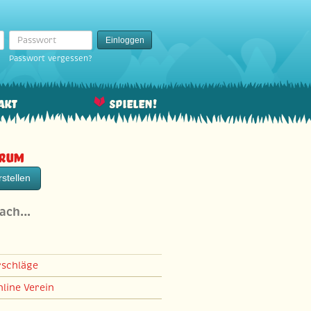
Passwort
Einloggen
Passwort vergessen?
akt
Spielen!
orum
stellen
nach…
rschläge
line Verein