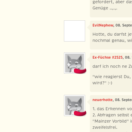
gefordert, aber da
Genüge ..,.,.
EvilNephew
, 08. Sept
Hotte, du darfst j
nochmal genau, wi
Ex-Füchse #2525
, 08.
darf ich noch ne Z
"wie reagierst Du,
wird?" :-)
neuerhotte
, 08. Sept
1. das Erkennen v
2. Abfragen selbst
"Mainzer Vorbild" 
zweifelsfrei.