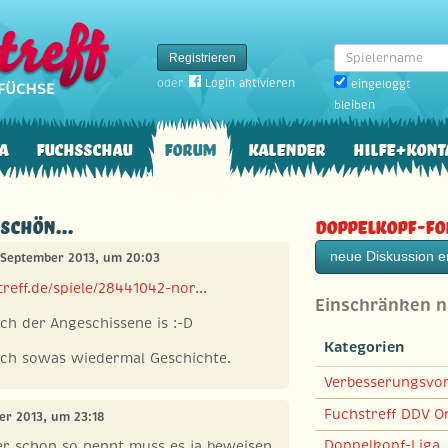
Spielername
Registrieren
oder
Login aktivieren
eingeloggt
bleiben
a
Fuchsschau
Forum
Kalender
Hilfe+Kont
 schön...
Doppelkopf-F
neue Diskussion er
. September 2013, um 20:03
reff.de/spiele/28441042-nor...
Einschränken 
ch der Angeschissene is :-D
Kategorien
nach sowas wiedermal Geschichte.
Verbesserungsvo
Fuchstreff DDV On
er 2013, um 23:18
Doppelkopf-Liga
er schon so nennt muss es ja beweisen.