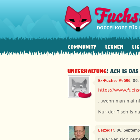
Community
Lernen
Lig
Unterhaltung
: Ach is das
Ex-Füchse #4596
, 06
https://www.fuchst
...wenn man mal ni
Nur der Tisch is 
Belzedar
, 06. Septemb
Naja wer sich selb