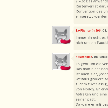
2.4.6: Das Anwenden
Kartenverrat dar, 
Konvention des Br
eingesetzt werden 
Ex-Füchse #4596
, 08
Immerhin geht es 
nich um ein Pappbi
neuerhotte
, 08. Sept
Es geht um die Verl
Das man nicht nac
ist auch klar, jedo
weitaus größere An
zudem zuverlässig,
von Noddy. Er erwa
Abfragen und eine 
seiner paßt.
Da wäre er mE bes