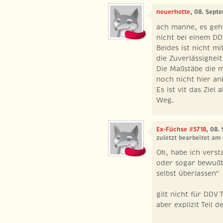
neuerhotte
, 08. Sept
ach manne, es geht
nicht bei einem DD
Beides ist nicht m
die Zuverlässigkeit
Die Maßstäbe die 
noch nicht hier an
Es ist vlt das Ziel
Weg.
Ex-Füchse #5718
, 08.
zuletzt bearbeitet am
Ok, habe ich verst
oder sogar bewußt
selbst überlassen"
gilt nicht für DDV
aber explizit Teil d