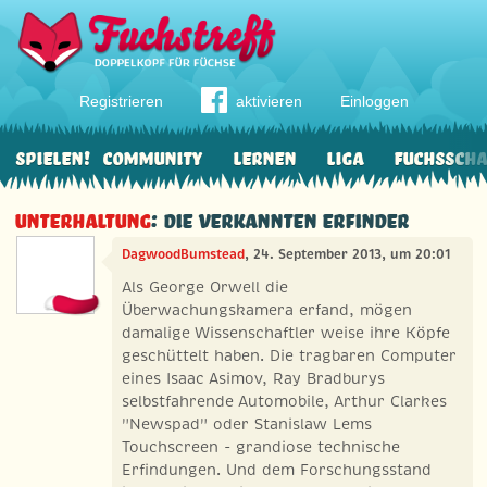
Registrieren
aktivieren
Einloggen
Spielen!
Community
Lernen
Liga
Fuchssch
Unterhaltung
: Die verkannten Erfinder
DagwoodBumstead
, 24. September 2013, um 20:01
Als George Orwell die
Überwachungskamera erfand, mögen
damalige Wissenschaftler weise ihre Köpfe
geschüttelt haben. Die tragbaren Computer
eines Isaac Asimov, Ray Bradburys
selbstfahrende Automobile, Arthur Clarkes
"Newspad" oder Stanislaw Lems
Touchscreen - grandiose technische
Erfindungen. Und dem Forschungsstand