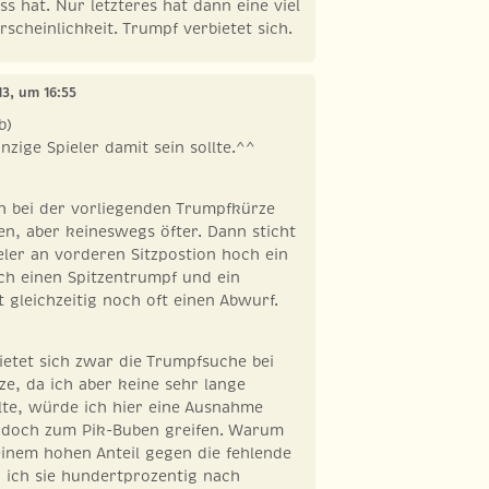
ss hat. Nur letzteres hat dann eine viel
scheinlichkeit. Trumpf verbietet sich.
13, um 16:55
b)
nzige Spieler damit sein sollte.^^
h bei der vorliegenden Trumpfkürze
en, aber keineswegs öfter. Dann sticht
ler an vorderen Sitzpostion hoch ein
ch einen Spitzentrumpf und ein
t gleichzeitig noch oft einen Abwurf.
ietet sich zwar die Trumpfsuche bei
e, da ich aber keine sehr lange
alte, würde ich hier eine Ausnahme
 doch zum Pik-Buben greifen. Warum
inem hohen Anteil gegen die fehlende
n ich sie hundertprozentig nach