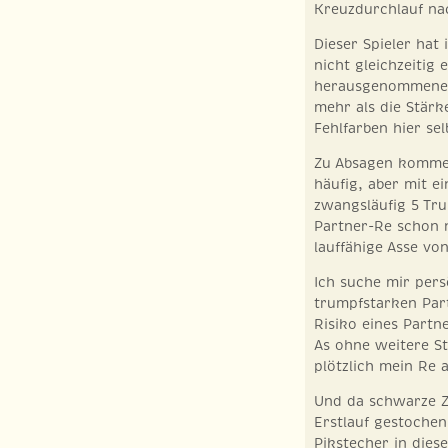
Kreuzdurchlauf na
Dieser Spieler hat
nicht gleichzeitig
herausgenommene 
mehr als die Stärk
Fehlfarben hier sel
Zu Absagen komme 
häufig, aber mit e
zwangsläufig 5 Tru
Partner-Re schon 
lauffähige Asse vo
Ich suche mir persö
trumpfstarken Part
Risiko eines Partn
As ohne weitere St
plötzlich mein Re 
Und da schwarze Z
Erstlauf gestoche
Pikstecher in dies