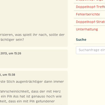
Doppelkopf-Treff
Fehlerberichte
Doppelkopf-Strat
Unterhaltung
orisieren, was spielt ihr nach, sollte der
Suche
rächtiger sein?
 2013, um 15:26
3, um 15:38
 erste Stich augenträchtiger dann immer
hrscheinlichkeit, dass der mit Herz
ein Pik Ass hat ist genauso hoch wie
keit, dass ein mit Pik gefundener