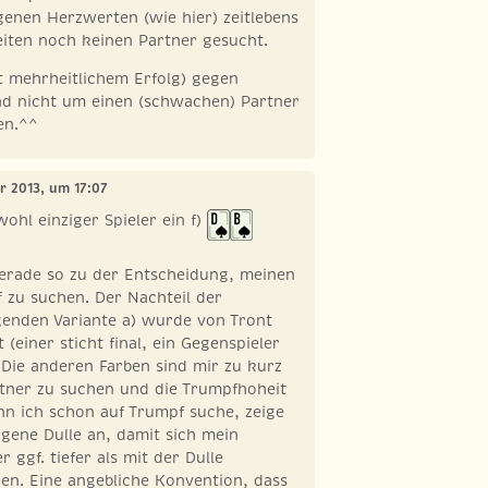
igenen Herzwerten (wie hier) zeitlebens
eiten noch keinen Partner gesucht.
it mehrheitlichem Erfolg) gegen
nd nicht um einen (schwachen) Partner
en.^^
er 2013, um 17:07
ohl einziger Spieler ein f)
rade so zu der Entscheidung, meinen
 zu suchen. Der Nachteil der
genden Variante a) wurde von Tront
 (einer sticht final, ein Gegenspieler
Die anderen Farben sind mir zu kurz
tner zu suchen und die Trumpfhoheit
nn ich schon auf Trumpf suche, zeige
gene Dulle an, damit sich mein
ggf. tiefer als mit der Dulle
en. Eine angebliche Konvention, dass