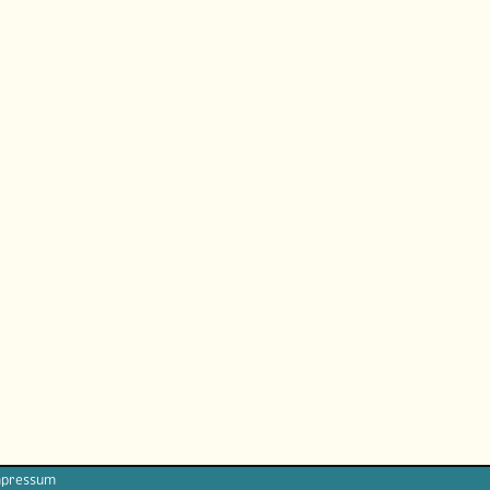
mpressum