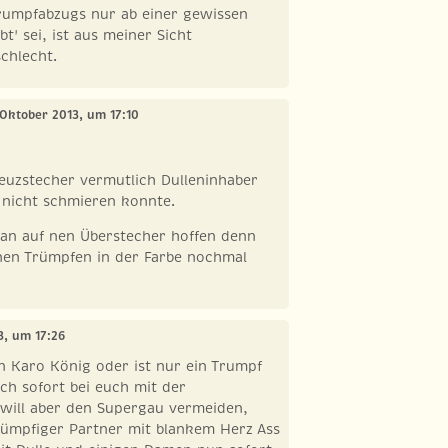
Trumpfabzugs nur ab einer gewissen
t' sei, ist aus meiner Sicht
chlecht.
 Oktober 2013, um 17:10
reuzstecher vermutlich Dulleninhaber
 nicht schmieren konnte.
man auf nen Überstecher hoffen denn
nen Trümpfen in der Farbe nochmal
3, um 17:26
in Karo König oder ist nur ein Trumpf
ch sofort bei euch mit der
 will aber den Supergau vermeiden,
rümpfiger Partner mit blankem Herz Ass