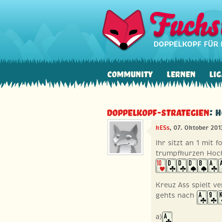
Community
Lernen
Lig
Doppelkopf-Strategien
: 
kESs
, 07. Oktober 201
Ihr sitzt an 1 mit 
trumpfkurzen Hoch
Kreuz Ass spielt v
gehts nach
a)