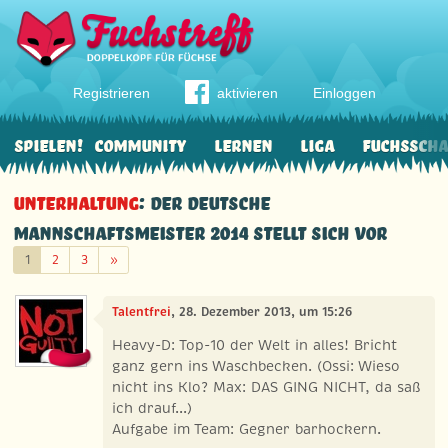
Registrieren
aktivieren
Einloggen
Spielen!
Community
Lernen
Liga
Fuchssch
Unterhaltung
: Der deutsche
Mannschaftsmeister 2014 stellt sich vor
Weiter
1
2
3
»
Talentfrei
, 28. Dezember 2013, um 15:26
Heavy-D: Top-10 der Welt in alles! Bricht
ganz gern ins Waschbecken. (Ossi: Wieso
nicht ins Klo? Max: DAS GING NICHT, da saß
ich drauf...)
Aufgabe im Team: Gegner barhockern.