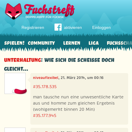
Registrieren
aktivieren
Einloggen
Spielen!
Community
Lernen
Liga
Fuchssch
Unterhaltung
: Wie sich die Scheiße doch
gleicht...
niveauflexibel
, 21. März 2014, um 00:16
#35.178.535
man tausche nun eine unwesentliche Karte
aus und komme zum gleichen Ergebnis
(wohlgemerkt binnen 20 Min)
#35.177.945