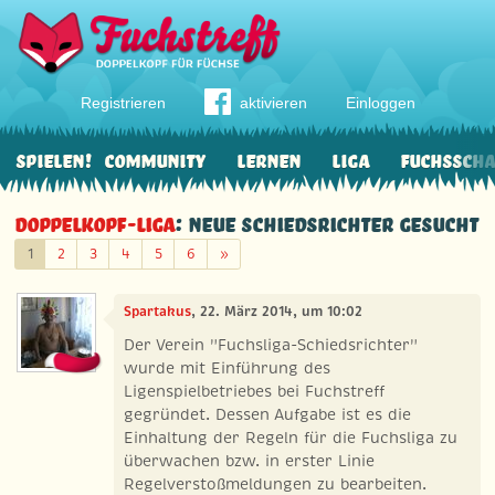
Registrieren
aktivieren
Einloggen
Spielen!
Community
Lernen
Liga
Fuchssch
Doppelkopf-Liga
: Neue Schiedsrichter gesucht
Weiter
1
2
3
4
5
6
»
Spartakus
, 22. März 2014, um 10:02
Der Verein "Fuchsliga-Schiedsrichter"
wurde mit Einführung des
Ligenspielbetriebes bei Fuchstreff
gegründet. Dessen Aufgabe ist es die
Einhaltung der Regeln für die Fuchsliga zu
überwachen bzw. in erster Linie
Regelverstoßmeldungen zu bearbeiten.