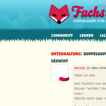
Community
Lernen
Lig
Unterhaltung
: Doppelkop
gesucht
Mick10
, 23. März 201
Hallo an alle,
wer kommt von der
Runde "echtes" Do
usw.?
Würde mich über 