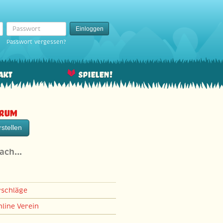
Passwort
Einloggen
Passwort vergessen?
akt
Spielen!
orum
stellen
nach…
rschläge
line Verein