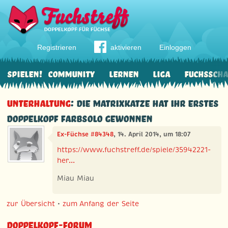
Registrieren
aktivieren
Einloggen
Spielen!
Community
Lernen
Liga
Fuchssch
Unterhaltung
: Die Matrixkatze hat ihr erstes
Doppelkopf Farbsolo gewonnen
Ex-Füchse #84348
, 14. April 2014, um 18:07
https://www.fuchstreff.de/spiele/35942221-
her...
Miau Miau
zur Übersicht
•
zum Anfang der Seite
Doppelkopf-Forum