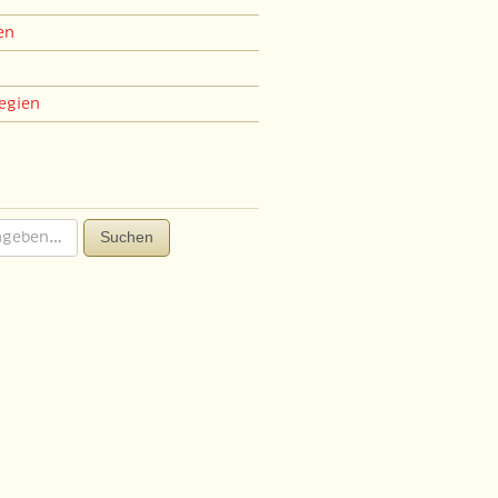
en
egien
Suchen