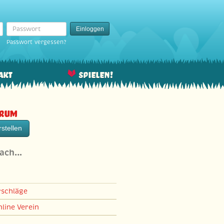
Passwort
Einloggen
Passwort vergessen?
akt
Spielen!
orum
stellen
nach…
rschläge
line Verein