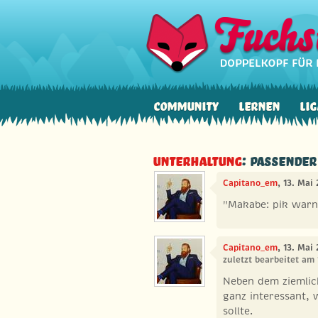
Community
Lernen
Lig
Unterhaltung
: passende
Capitano_em
, 13. Mai
"Makabe: pik warn
Capitano_em
, 13. Mai
zuletzt bearbeitet am
Neben dem ziemli
ganz interessant,
sollte.