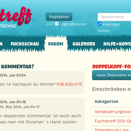
Spielername
Registrieren
oder
Login aktivieren
eingeloggt
bleiben
a
Fuchsschau
Forum
Kalender
Hilfe+Kont
r Kommentar?
Doppelkopf-F
neue Diskussion er
 2014, um 01:04
en re nachspiel du könner"
#36.830.470
Einschränken 
Kategorien
 2014, um 04:16
 13. Mai 2014, um 04:17
Verbesserungsvo
ch depperden Kommentar ist wohl auch
Fuchstreff DDV On
 was man mit Rulaman´s Hand spielen
Doppelkopf-Liga