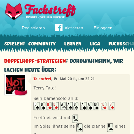
Registrieren
aktivieren
Einloggen
Spielen!
Community
Lernen
Liga
Fuchssch
Doppelkopf-Strategien
: Dokowahnsinn, wir
lachen heute über:
Talentfrei
, 14. Mai 2014, um 22:21
Terry Tate!
Sein Damensolo an 3:
Eröffnet wird mit
.
Im Spiel fängt seine
die blanke
eines