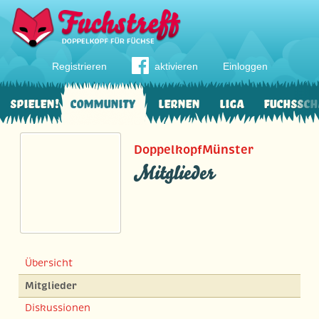
Registrieren
aktivieren
Einloggen
Spielen!
Community
Lernen
Liga
Fuchssch
DoppelkopfMünster
Mitglieder
Übersicht
Mitglieder
Diskussionen