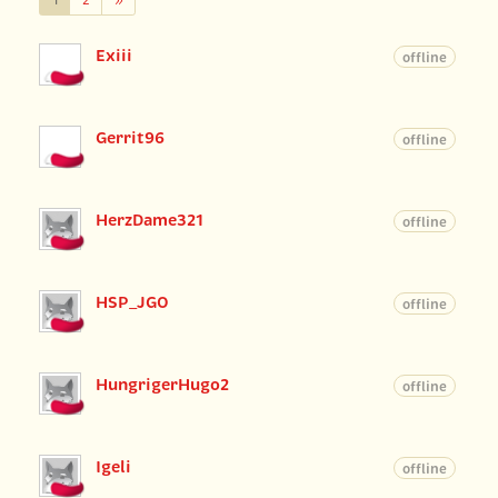
1
2
»
Exiii
offline
Gerrit96
offline
HerzDame321
offline
HSP_JGO
offline
HungrigerHugo2
offline
Igeli
offline