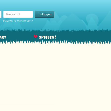
Passwort
Einloggen
Passwort vergessen?
akt
Spielen!