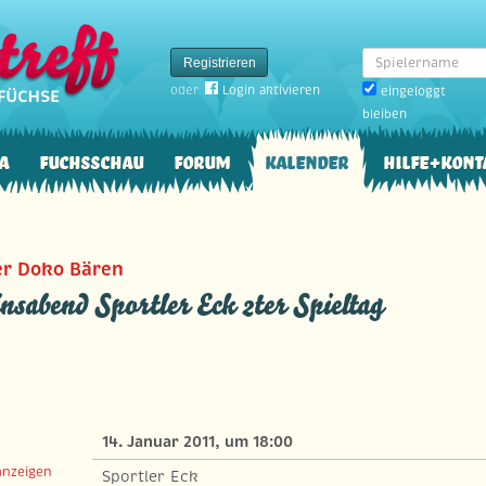
Spielername
Registrieren
oder
Login aktivieren
eingeloggt
bleiben
a
Fuchsschau
Forum
Kalender
Hilfe+Kont
er Doko Bären
nsabend Sportler Eck 2ter Spieltag
14. Januar 2011, um 18:00
anzeigen
Sportler Eck