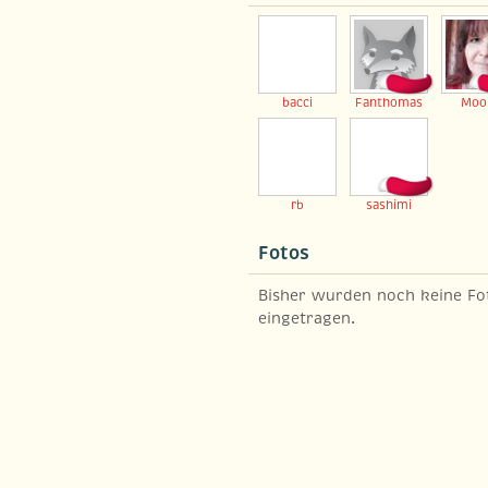
bacci
Fanthomas
Moo
rb
sashimi
Fotos
Bisher wurden noch keine Fo
eingetragen.